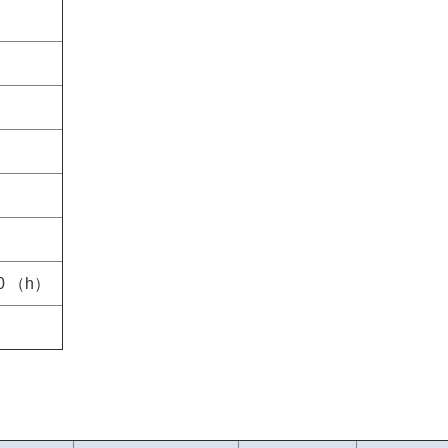
30 （h）