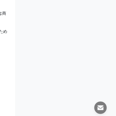
は商
ため