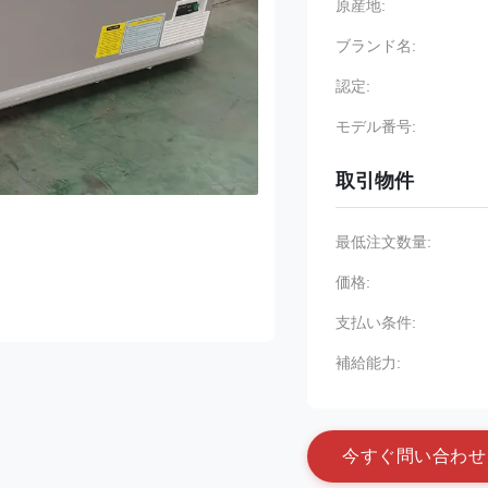
原産地:
ブランド名:
認定:
モデル番号:
取引物件
最低注文数量:
価格:
支払い条件:
補給能力:
今
す
ぐ
問
い
合
わ
せ