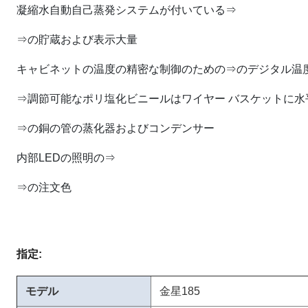
凝縮水自動自己蒸発システムが付いている⇒
⇒の貯蔵および表示大量
キャビネットの温度の精密な制御のための⇒のデジタル温
⇒調節可能なポリ塩化ビニールはワイヤー バスケットに水
⇒の銅の管の蒸化器およびコンデンサー
内部LEDの照明の⇒
⇒の注文色
指定:
モデル
金星185