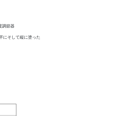
度調節器
平にそして縦に塗った