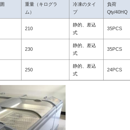
囲
重量（キログラ
冷凍のタイ
負荷
ム）
プ
Qty/40HQ
静的、差込
C
210
35PCS
式
静的、差込
C
230
35PCS
式
静的、差込
C
250
24PCS
式