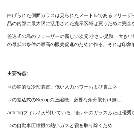
曲げられた側面ガラスは見られたメートルであるフリーザ
品の内部に最大限に活用された提示区域は買うために完全
差込式の島のフリーザーの新しい次元:小さい足跡、大き
の最低の条件の最高の販売促進のために作る。それは印象
主要特点:
⇒の静的な冷却装置、低い入力パワーおよび省エネ
⇒の差込式のSecopの圧縮機、必要な余分取付け無し
anti-fogフィルムが付いている⇒低いEのガラスふたは優
⇒の自動車圧縮機の熱いガスと霜を取り除くため