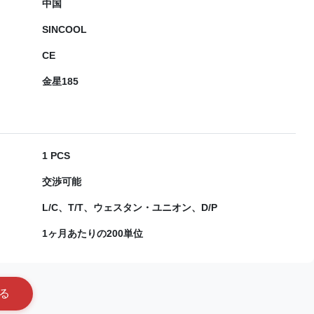
中国
SINCOOL
CE
金星185
1 PCS
交渉可能
L/C、T/T、ウェスタン・ユニオン、D/P
1ヶ月あたりの200単位
る