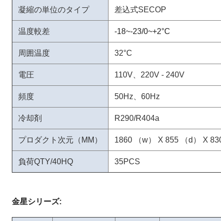
凝縮の単位のタイプ
差込式SECOP
温度較差
-18~-23/0~+2°C
周囲温度
32°C
電圧
110V、220V - 240V
頻度
50Hz、60Hz
冷却剤
R290/R404a
プロダクト次元（MM）
1860 （w） X 855 （d） X 8
負荷QTY/40HQ
35PCS
金星シリーズ: