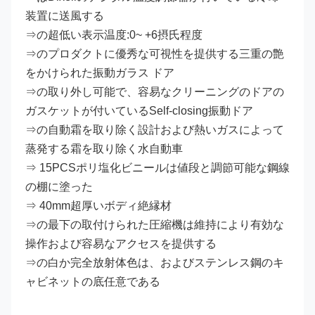
装置に送風する
⇒の超低い表示温度:0~ +6摂氏程度
⇒のプロダクトに優秀な可視性を提供する三重の艶
をかけられた振動ガラス ドア
⇒の取り外し可能で、容易なクリーニングのドアの
ガスケットが付いているSelf-closing振動ドア
⇒の自動霜を取り除く設計および熱いガスによって
蒸発する霜を取り除く水自動車
⇒ 15PCSポリ塩化ビニールは値段と調節可能な鋼線
の棚に塗った
⇒ 40mm超厚いボディ絶縁材
⇒の最下の取付けられた圧縮機は維持により有効な
操作および容易なアクセスを提供する
⇒の白か完全放射体色は、およびステンレス鋼のキ
ャビネットの底任意である