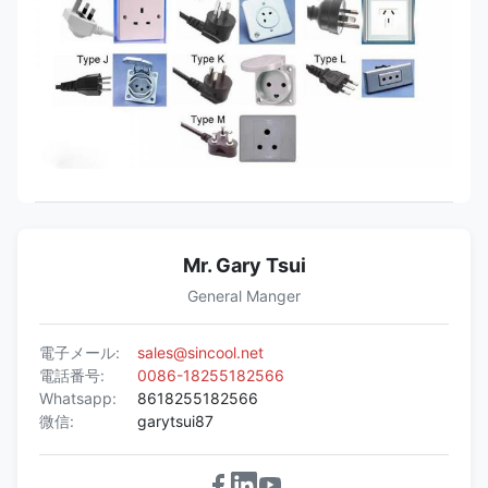
Mr. Gary Tsui
General Manger
電子メール:
sales@sincool.net
電話番号:
0086-18255182566
Whatsapp:
8618255182566
微信:
garytsui87