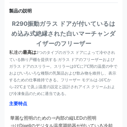
製品の説明
R290振動ガラス ドアが付いているは
め込み式絶縁された白いマーチャンダ
イザーのフリーザー
私達の
最高は
2つのタイプのガラス ドアによって冷やされ
ている飾り戸棚を提供する:ガラス ドアのフリーザーおよび
ガラス ドアのスリラー。スリラーは0℃に7℃間の温度の中で
およびいろいろな種類の乳製品および飲み物を維持し、表示
するための仕事維持できる。フリーザー モデルは-16℃か
ら-22℃まで及ぶ温度の設定と設計されアイス クリームおよ
び冷凍食品のために適当である。
主要特点
華麗な照明のための⇒内部の縦LEDの照明
⇒はDixellのデジタル温度調節器が付いている冷却