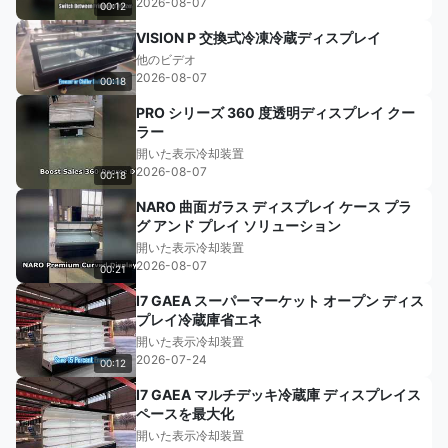
2026-08-07
00:12
VISION P 交換式冷凍冷蔵ディスプレイ
他のビデオ
2026-08-07
00:18
PRO シリーズ 360 度透明ディスプレイ クー
ラー
開いた表示冷却装置
2026-08-07
00:18
NARO 曲面ガラス ディスプレイ ケース プラ
グ アンド プレイ ソリューション
開いた表示冷却装置
2026-08-07
00:21
I7 GAEA スーパーマーケット オープン ディス
プレイ冷蔵庫省エネ
開いた表示冷却装置
2026-07-24
00:12
I7 GAEA マルチデッキ冷蔵庫 ディスプレイス
ペースを最大化
開いた表示冷却装置