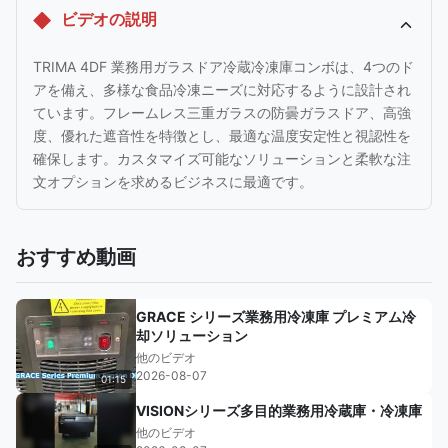
ビデオの説明
TRIMA 4DF 業務用ガラスドア冷蔵冷凍庫コンボは、4つのド
アを備え、多様な食品冷凍ニーズに対応するように設計され
ています。フレームレス三重ガラスの防曇ガラスドア、高強
度、優れた遮音性を特徴とし、最適な温度安定性と視認性を
確保します。カスタマイズ可能なソリューションと柔軟な注
文オプションを求めるビジネスに最適です。
おすすめ動画
GRACE シリーズ業務用冷凍庫 プレミアム冷
却ソリューション
他のビデオ
2026-08-07
01:15
VISIONシリーズ多目的業務用冷蔵庫・冷凍庫
他のビデオ