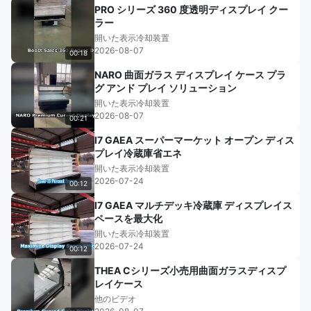
PRO シリーズ 360 度透明ディスプレイ クー
ラー
開いた表示冷却装置
2026-08-07
00:18
NARO 曲面ガラス ディスプレイ ケース プラ
グ アンド プレイ ソリューション
開いた表示冷却装置
2026-08-07
00:21
I7 GAEA スーパーマーケット オープン ディス
プレイ冷蔵庫省エネ
開いた表示冷却装置
2026-07-24
00:12
I7 GAEA マルチデッキ冷蔵庫 ディスプレイス
ペースを最大化
開いた表示冷却装置
2026-07-24
00:12
THEA Cシリーズ小売用曲面ガラスディスプ
レイケース
他のビデオ