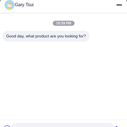
Gary Tsui
速いリンク
家
プロダクト
10:59 PM
ビデオ
私達について
工場旅行
品質管理
Good day, what product are you looking for?
私達に連絡しなさい
引用を要求しなさい
ニュース
私達に連絡しなさい
86-551-64287663
86-551-64287663
sales@sincool.net
著作権 © 2017-2026 ANHUI SOCOOL REFRIGERATION CO., LTD.. . 複製権
所有。