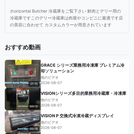
ホorizontal Butcher 冷蔵庫をご覧下さい 鮮肉とデリー用の
冷蔵庫ですこのデリー冷蔵庫は肉屋やコンビニに最適です店
の美容に合わせて カスタムカラーが用意されています
おすすめ動画
GRACE シリーズ業務用冷凍庫 プレミアム冷
却ソリューション
他のビデオ
2026-08-07
01:15
VISIONシリーズ多目的業務用冷蔵庫・冷凍庫
他のビデオ
2026-08-07
00:12
VISION P 交換式冷凍冷蔵ディスプレイ
他のビデオ
2026-08-07
00:18