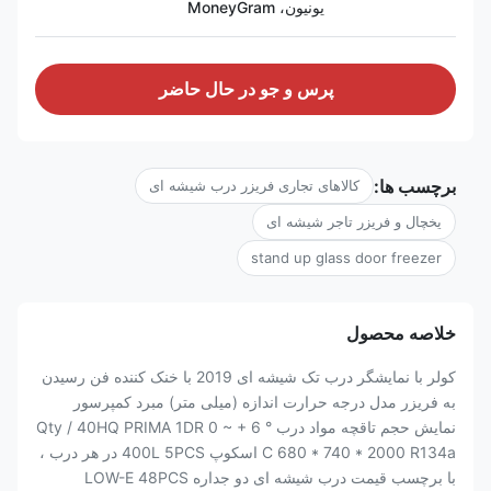
یونیون، MoneyGram
پرس و جو در حال حاضر
برچسب ها:
کالاهای تجاری فریزر درب شیشه ای
یخچال و فریزر تاجر شیشه ای
stand up glass door freezer
خلاصه محصول
کولر با نمایشگر درب تک شیشه ای 2019 با خنک کننده فن رسیدن
به فریزر مدل درجه حرارت اندازه (میلی متر) مبرد کمپرسور
نمایش حجم تاقچه مواد درب Qty / 40HQ PRIMA 1DR 0 ~ + 6 °
C 680 * 740 * 2000 R134a اسکوپ 400L 5PCS در هر درب ،
با برچسب قیمت درب شیشه ای دو جداره LOW-E 48PCS