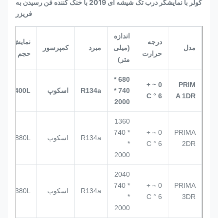
کولر با نمایشگر درب تک شیشه ای 2019 با خنک کننده فن رسیدن به
فریزر
اندازه
درجه
نمایش
مدل
(میلی
مبرد
کمپرسور
حرارت
حجم
متر)
680 *
0 ~ +
PRIM
740 *
R134a
اسکوپ
400L
6 ° C
A 1DR
2000
1360
* 740
0 ~ +
PRIMA
R134a
اسکوپ
880L
*
6 ° C
2DR
2000
2040
* 740
0 ~ +
PRIMA
R134a
اسکوپ
1380L
*
6 ° C
3DR
2000