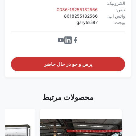
الکترونیک:
تلفن:
0086-18255182566
واتس اپ:
8618255182566
ویچت:
garytsui87
پرس و جو در حال حاضر
محصولات مرتبط