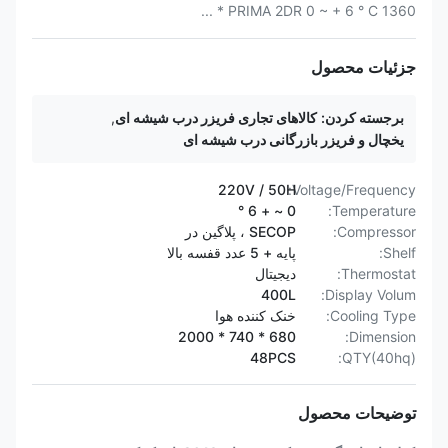
PRIMA 2DR 0 ~ + 6 ° C 1360 * ...
جزئیات محصول
برجسته کردن:
کالاهای تجاری فریزر درب شیشه ای
,
یخچال و فریزر بازرگانی درب شیشه ای
220V / 50H
Voltage/Frequency:
0 ~ + 6 °
Temperature:
Compressor:
SECOP ، پلاگین در
Shelf:
پایه + 5 عدد قفسه بالا
Thermostat:
دیجیتال
400L
Display Volum:
Cooling Type:
خنک کننده هوا
680 * 740 * 2000
Dimension:
48PCS
QTY(40hq):
توضیحات محصول