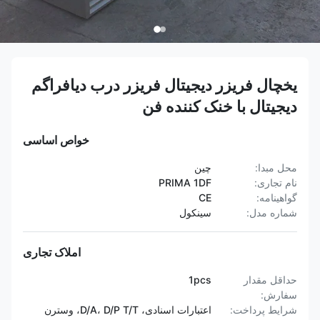
یخچال فریزر دیجیتال فریزر درب دیافراگم
دیجیتال با خنک کننده فن
خواص اساسی
محل مبدا:
چين
نام تجاری:
PRIMA 1DF
گواهینامه:
CE
شماره مدل:
سینکول
املاک تجاری
حداقل مقدار
1pcs
سفارش:
شرایط پرداخت:
اعتبارات اسنادی، D/A، D/P T/T، وسترن