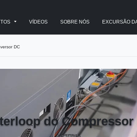
UTOS
VÍDEOS
SOBRE NÓS
EXCURSÃO DA
nversor DC
terloop do Compressor 
2023/08/15