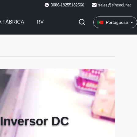
0086-18255182566
sales@sincool.net
 FÁBRICA
RV
Portuguese
Inversor DC