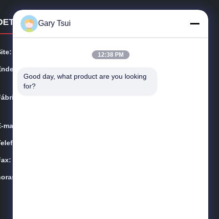
DETALHES DE CONTATO
Gary Tsui
ite:
opendisplayfridge.com
12:38 PM
Endereço:
Nº 416 Jinggang Road, distrito de Shushan, cidade de
Good day, what product are you looking 
Hefei, Anhui, China
for?
Fábrica:
Estrada de Jinggang, distrito de Shushan, cidade de H
efei, Anhui, China
E-mail:
sales@sincool.net
Telefone:
86-551-64287663
Fax:
86-551-64287663
horas:
9:00-18:30