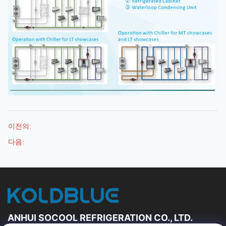
이전의:
다음:
ANHUI SOCOOL REFRIGERATION CO., LTD.