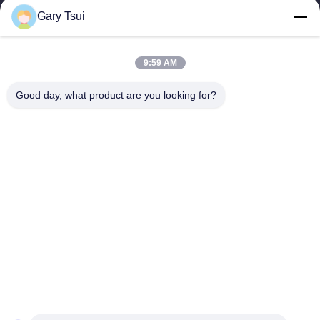
Gary Tsui
빠른 링크
집
제품
9:59 AM
동영상
우리에 대하여
공장 여행
품질 관리
Good day, what product are you looking for?
연락주세요
인용문을 요구하세요
뉴스
연락주세요
86-551-64287663
86-551-64287663
sales@sincool.net
저작권 © 2017-2026 ANHUI SOCOOL REFRIGERATION CO., LTD.. . 무단 복
제 금지.