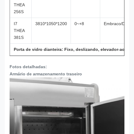
THEA
256S
I7
3810*1050*1200
0~+8
Embraco/Danfo
THEA
381S
Porta de vidro dianteira: Fixo, deslizando, elevador-acima
Fotos detalhadas:
Armário de armazenamento traseiro