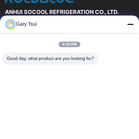
ANHUI SOCOOL REFRIGERATION CO., LTD.
Gary Tsui
빠른 링크
집
제품
6:30 PM
동영상
우리에 대하여
공장 여행
품질 관리
Good day, what product are you looking for?
연락주세요
인용문을 요구하세요
뉴스
연락주세요
86-551-64287663
86-551-64287663
sales@sincool.net