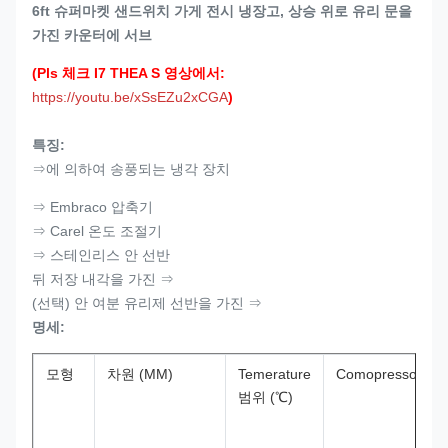
6ft 슈퍼마켓 샌드위치 가게 전시 냉장고, 상승 위로 유리 문을
가진 카운터에 서브
(Pls 체크 I7 THEA S 영상에서:
https://youtu.be/xSsEZu2xCGA
)
특징:
⇒에 의하여 송풍되는 냉각 장치
⇒ Embraco 압축기
⇒ Carel 온도 조절기
⇒ 스테인리스 안 선반
뒤 저장 내각을 가진 ⇒
(선택) 안 여분 유리제 선반을 가진 ⇒
명세:
모형
차원 (MM)
Temerature
Comopressor
범위 (℃)