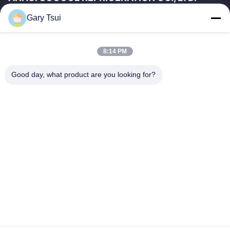
Gary Tsui
Relações Rápidas
Casa
Produtos
8:14 PM
Vídeos
Sobre Nós
Excursão Da Fábrica
Controle Da Qualidade
Good day, what product are you looking for?
Contacte-Nos
Peça Umas Citações
Notícia
Contacte-Nos
86-551-64287663
86-551-64287663
sales@sincool.net
Direitos autorais © 2017-2026 ANHUI SOCOOL REFRIGERATION CO.,