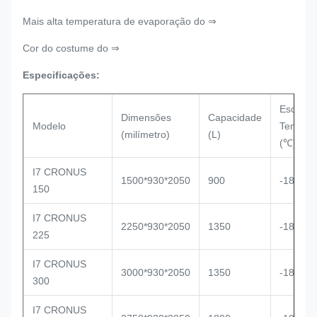
Mais alta temperatura de evaporação do ⇒
Cor do costume do ⇒
Especificações:
Escala 
Dimensões
Capacidade
Modelo
Temerat
(milímetro)
(L)
(℃)
I7 CRONUS
1500*930*2050
900
-18~-25
150
I7 CRONUS
2250*930*2050
1350
-18~-25
225
I7 CRONUS
3000*930*2050
1350
-18~-25
300
I7 CRONUS