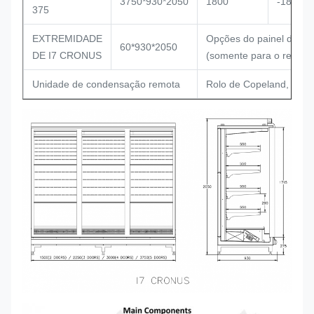
3750*930*2050
1800
-18~-25
375
EXTREMIDADE
Opções do painel de ext
60*930*2050
DE I7 CRONUS
(somente para o refrige
Unidade de condensação remota
Rolo de Copeland, comp