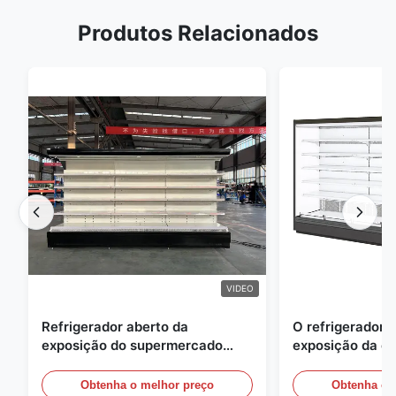
Produtos Relacionados
VIDEO
Refrigerador aberto da
O refrigerador 
exposição do supermercado
exposição da e
para a leiteria e bebidas com
energia, ar livre
iluminação do diodo emissor de
vitrinas
Obtenha o melhor preço
Obtenha o 