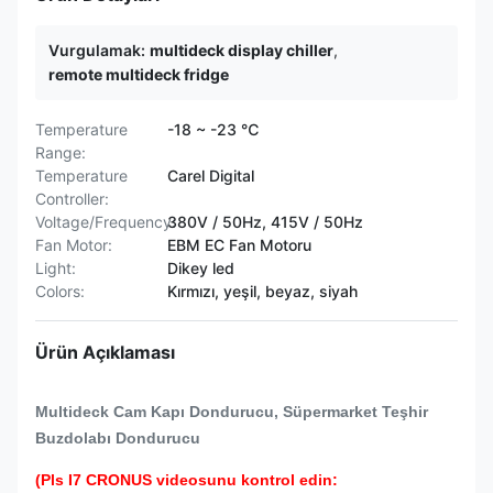
Vurgulamak:
multideck display chiller
,
remote multideck fridge
Temperature
-18 ~ -23 ℃
Range:
Temperature
Carel Digital
Controller:
Voltage/Frequency:
380V / 50Hz, 415V / 50Hz
Fan Motor:
EBM EC Fan Motoru
Light:
Dikey led
Colors:
Kırmızı, yeşil, beyaz, siyah
Ürün Açıklaması
Multideck Cam Kapı Dondurucu, Süpermarket Teşhir
Buzdolabı Dondurucu
(Pls I7 CRONUS videosunu kontrol edin: