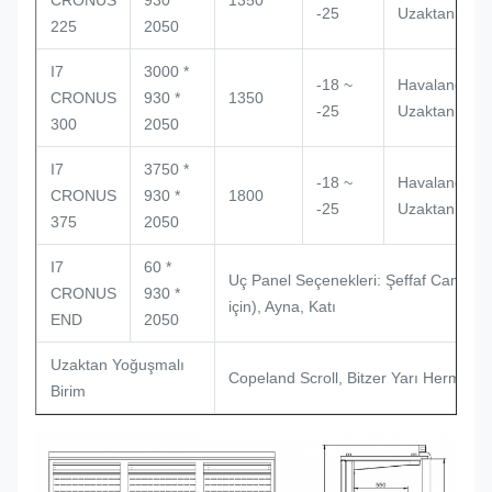
CRONUS
930 *
1350
-25
Uzaktan
225
2050
I7
3000 *
-18 ~
Havalandırma
CRONUS
930 *
1350
-25
Uzaktan
300
2050
I7
3750 *
-18 ~
Havalandırma
CRONUS
930 *
1800
-25
Uzaktan
375
2050
I7
60 *
Uç Panel Seçenekleri: Şeffaf Cam (s
CRONUS
930 *
için), Ayna, Katı
END
2050
Uzaktan Yoğuşmalı
Copeland Scroll, Bitzer Yarı Hermeti
Birim