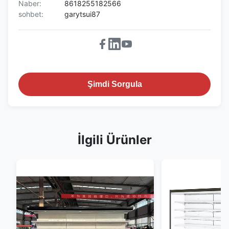
Naber:
8618255182566
sohbet:
garytsui87
Şimdi Sorgula
İlgili Ürünler