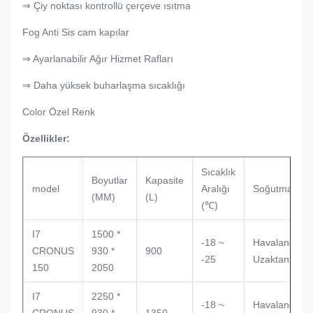
⇒ Çiy noktası kontrollü çerçeve ısıtma
Fog Anti Sis cam kapılar
⇒ Ayarlanabilir Ağır Hizmet Rafları
⇒ Daha yüksek buharlaşma sıcaklığı
Color Özel Renk
Özellikler:
Sıcaklık
Boyutlar
Kapasite
model
Aralığı
Soğutma türü
(MM)
(L)
(℃)
I7
1500 *
-18 ~
Havalandırma
CRONUS
930 *
900
-25
Uzaktan
150
2050
I7
2250 *
-18 ~
Havalandırma