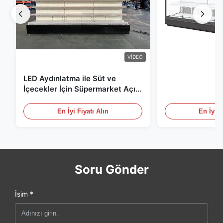
VIDEO
LED Aydınlatma ile Süt ve
İçecekler İçin Süpermarket Açık
Teşhir Dolabı
En İyi Fiyatı Alın
En İyi F
Soru Gönder
İsim *