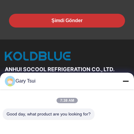
Şimdi Gönder
ANHUI SOCOOL REFRIGERATION CO., LTD.
Gary Tsui
Hızlı Linkler
Ev
Ürün:% S
7:38 AM
VİDEOLAR
Hakkımızda
Fabrika Turu
Kalite Kontrol
Good day, what product are you looking for?
Bizimle Iletişime Geçin
Bir Teklif Isteği
Haberler