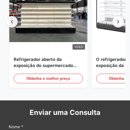
VIDEO
Refrigerador aberto da
O refrigerador 
exposição do supermercado
exposição da e
para a leiteria e bebidas com
energia, ar livre
iluminação do diodo emissor de
vitrinas
Obtenha o melhor preço
Obtenha o 
luz
Enviar uma Consulta
Nome *