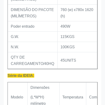
DIMENSÃO DO PACOTE
760 (w) x780x 1620
(MILÍMETROS)
(h)
Poder entrado
490W
G.W.
115KGS
N.W.
100KGS
QTY DE
45UNITS
CARREGAMENTO/40HQ
Série da IDEIA:
Dimensões
Modelo
(L*W*H)
Temperatura
Compres
milímetro