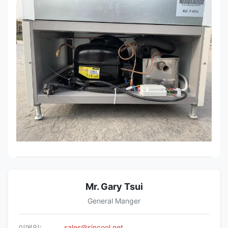
Mr. Gary Tsui
General Manger
이메일:
sales@sincool.net