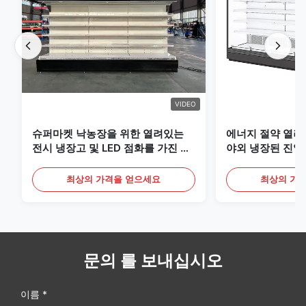
VIDEO
슈퍼마켓 낙농장을 위한 열려있는
에너지 절약 열려
전시 냉장고 및 LED 점화를 가진 음
야외 냉장된 진열
료
최상의 가격을 얻으세요
최상의 가
문의 를 보내십시오
이름 *