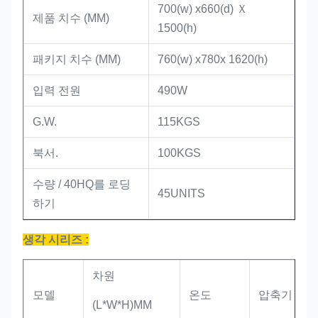
700(w) x660(d) Ｘ
제품 치수 (MM)
1500(h)
패키지 치수 (MM)
760(w) x780x 1620(h)
입력 전원
490W
G.W.
115KGS
북서.
100KGS
수량 / 40HQ를 로딩
45UNITS
하기
생각 시리즈 :
차원
모델
온도
압축기
(L*W*H)MM