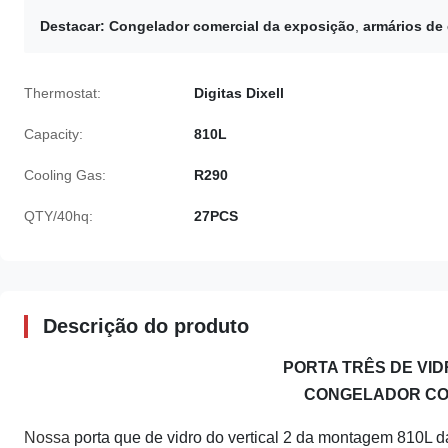
Destacar:
Congelador comercial da exposição
,
armários de
Thermostat:
Digitas Dixell
Capacity:
810L
Cooling Gas:
R290
QTY/40hq:
27PCS
Descrição do produto
PORTA TRÊS DE VID
CONGELADOR CO
Nossa
porta que de vidro do vertical 2 da montagem 810L da