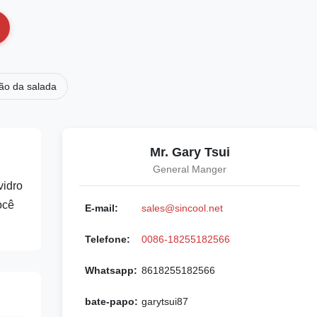
ção da salada
Mr. Gary Tsui
General Manger
idro
ocê
E-mail:
sales@sincool.net
Telefone:
0086-18255182566
Whatsapp:
8618255182566
bate-papo:
garytsui87