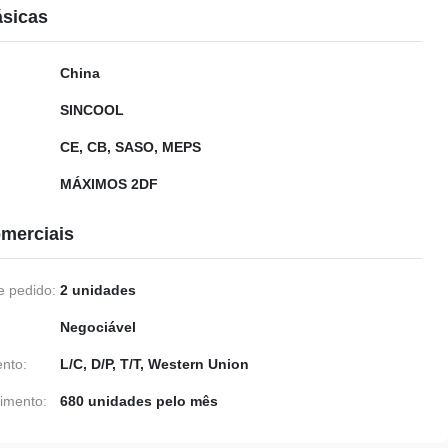
ásicas
China
SINCOOL
CE, CB, SASO, MEPS
MÁXIMOS 2DF
merciais
 pedido:
2 unidades
Negociável
nto:
L/C, D/P, T/T, Western Union
imento:
680 unidades pelo mês