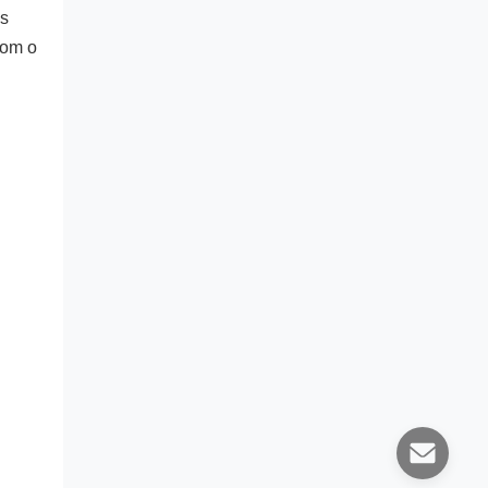
s 
om o 