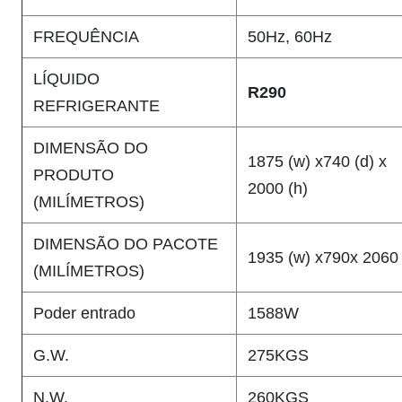
FREQUÊNCIA
50Hz, 60Hz
LÍQUIDO
R290
REFRIGERANTE
DIMENSÃO DO
1875 (w) x740 (d) x
PRODUTO
2000 (h)
(MILÍMETROS)
DIMENSÃO DO PACOTE
1935 (w) x790x 2060 
(MILÍMETROS)
Poder entrado
1588W
G.W.
275KGS
N.W.
260KGS