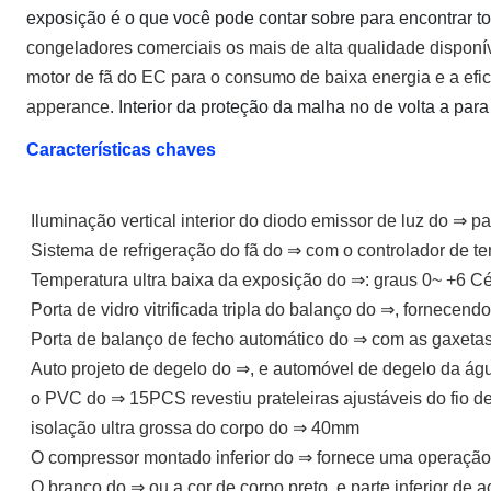
exposição é o que você pode contar sobre para encontrar 
congeladores comerciais os mais de alta qualidade disponí
motor de fã do EC para o consumo de baixa energia e a eficiê
apperance.
Interior da proteção da malha no de volta a para 
Características chaves
Iluminação vertical interior do diodo emissor de luz do ⇒ pa
Sistema de refrigeração do fã do ⇒ com o controlador de tem
Temperatura ultra baixa da exposição do ⇒: graus 0~ +6 Cé
Porta de vidro vitrificada tripla do balanço do ⇒, fornecend
Porta de balanço de fecho automático do ⇒ com as gaxetas 
Auto projeto de degelo do ⇒, e automóvel de degelo da ág
o PVC do ⇒ 15PCS revestiu prateleiras ajustáveis do fio d
isolação ultra grossa do corpo do ⇒ 40mm
O compressor montado inferior do ⇒ fornece uma operação 
O branco do ⇒ ou a cor de corpo preto, e parte inferior de 