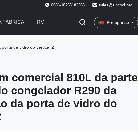
0086-18255182566
sales@sincool.net
 FÁBRICA
RV
Portuguese
orta de vidro do vertical 2
 comercial 810L da parte
 do congelador R290 da
o da porta de vidro do
2