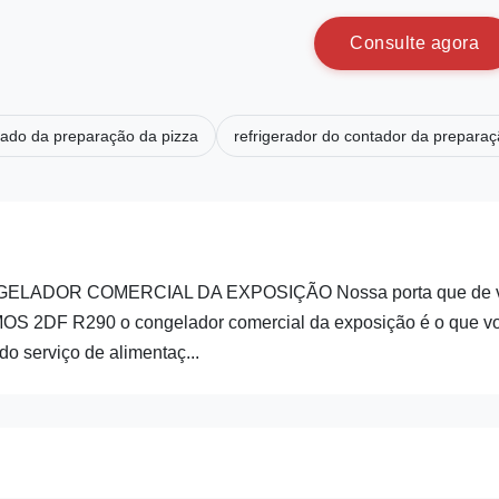
C
o
n
s
u
l
t
e
a
g
o
r
a
rado da preparação da pizza
refrigerador do contador da prepara
LADOR COMERCIAL DA EXPOSIÇÃO Nossa porta que de v
IMOS 2DF R290 o congelador comercial da exposição é o que v
o serviço de alimentaç...