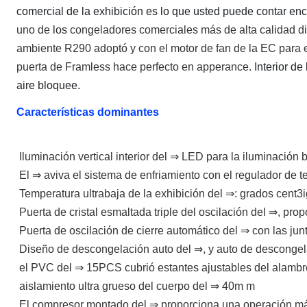
comercial de
la
exhibición es lo que usted puede contar en
uno de
los
congeladores comerciales más de alta calidad di
ambiente R290 adoptó y con el motor de fan de la EC para el 
puerta de Framless hace perfecto en apperance.
Interior de
aire bloquee.
Características dominantes
Iluminación vertical interior del ⇒ LED para la iluminación b
El ⇒ aviva el sistema de enfriamiento con el regulador de te
Temperatura ultrabaja de la exhibición del ⇒: grados cent3
Puerta de cristal esmaltada triple del oscilación del ⇒, pro
Puerta de oscilación de cierre automático del ⇒ con las jun
Diseño de descongelación auto del ⇒, y auto de descongel
el PVC del ⇒ 15PCS cubrió estantes ajustables del alambre
aislamiento ultra grueso del cuerpo del ⇒ 40m m
El compresor montado del ⇒ proporciona una operación más 