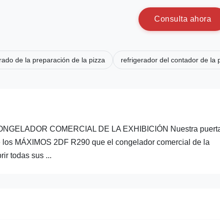
C
o
n
s
u
l
t
a
a
h
o
r
a
rado de la preparación de la pizza
refrigerador del contador de la
GELADOR COMERCIAL DE LA EXHIBICIÓN Nuestra puerta
ior de los MÁXIMOS 2DF R290 que el congelador comercial de la
r todas sus ...