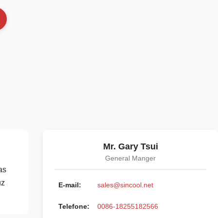
Mr. Gary Tsui
General Manger
as
uz
E-mail:
sales@sincool.net
Telefone:
0086-18255182566