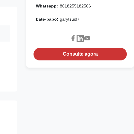
Whatsapp:
8618255182566
bate-papo:
garytsui87
Consulte agora