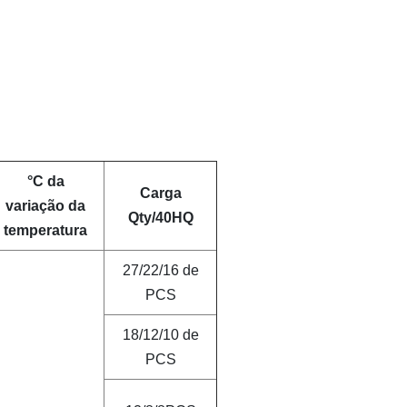
°C da
Carga
variação da
Qty/40HQ
temperatura
27/22/16 de
PCS
18/12/10 de
PCS