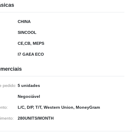
ásicas
CHINA
SINCOOL
CE,CB, MEPS
I7 GAEA ECO
merciais
 pedido:
5 unidades
Negociável
nto:
L/C, D/P, T/T, Western Union, MoneyGram
imento:
280UNITS/MONTH