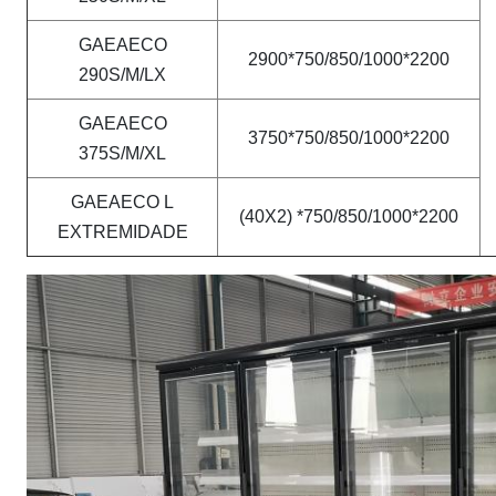
GAEAECO
2900*750/850/1000*2200
290S/M/LX
GAEAECO
3750*750/850/1000*2200
375S/M/XL
GAEAECO L
(40X2) *750/850/1000*2200
EXTREMIDADE