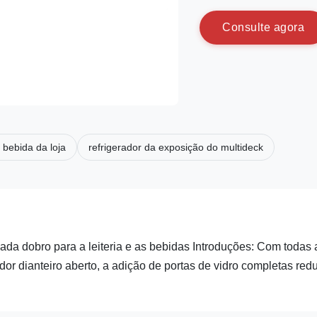
C
o
n
s
u
l
t
e
a
g
o
r
a
 bebida da loja
refrigerador da exposição do multideck
icada dobro para a leiteria e as bebidas Introduções: Com todas 
dor dianteiro aberto, a adição de portas de vidro completas red