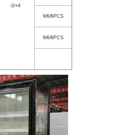
-2
/
+4
9/6/6PCS
9/6/6PCS