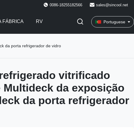
0086-18255182566
sales@sincool.net
 FÁBRICA
RV
Portuguese
ck da porta refrigerador de vidro
efrigerado vitrificado
 Multideck da exposição
deck da porta refrigerador