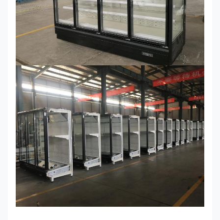
GAEAECO
2900*750/850/1000*2200
9/6
290S/M/LX
GAEAECO
3750*750/850/1000*2200
9/6
375S/M/XL
GAEAECO
(40X2)
L 끝
*750/850/1000*2200