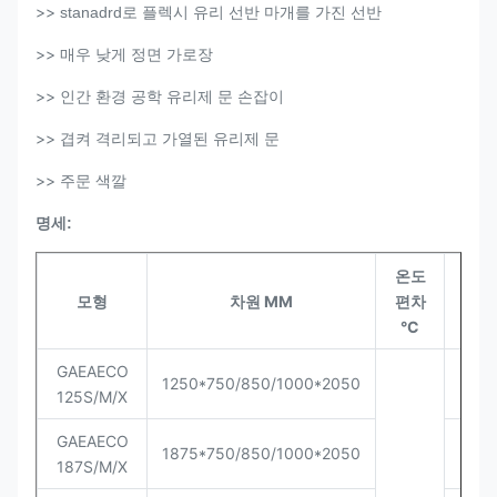
>>
stanadrd로 플렉시 유리 선반 마개를 가진 선반
>>
매우 낮게 정면 가로장
>>
인간 환경 공학 유리제 문 손잡이
>>
겹켜 격리되고 가열된 유리제 문
>>
주문 색깔
명세:
온도
모형
차원 MM
편차
Qty
°C
GAEAECO
27/
1250*750/850/1000*2050
125S/M/X
P
GAEAECO
18/
1875*750/850/1000*2050
187S/M/X
P