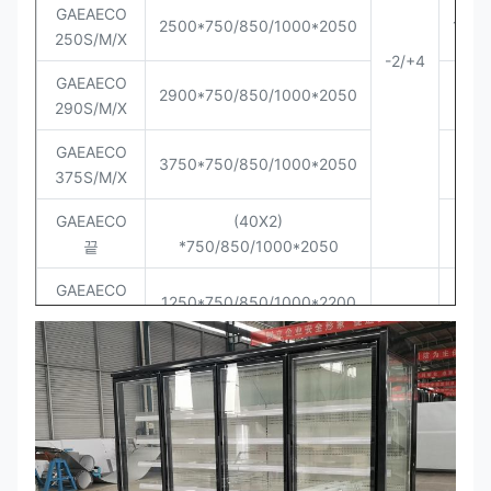
GAEAECO
2500*750/850/1000*2050
12/8
250S/M/X
-2
/
+4
GAEAECO
2900*750/850/1000*2050
9/6
290S/M/X
GAEAECO
3750*750/850/1000*2050
9/6
375S/M/X
GAEAECO
(40X2)
끝
*750/850/1000*2050
GAEAECO
27/
1250*750/850/1000*2200
125S/M/XL
P
GAEAECO
18/
1875*750/850/1000*2200
187S/M/XL
P
GAEAECO
2500*750/850/1000*2200
12/8
250S/M/XL
-2
/
+4