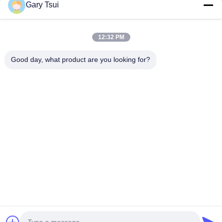
Gary Tsui
빠른 링크
집
제품
12:32 PM
동영상
우리에 대하여
공장 여행
품질 관리
Good day, what product are you looking for?
연락주세요
인용문을 요구하세요
뉴스
연락주세요
86-551-64287663
86-551-64287663
sales@sincool.net
저작권 © 2017-2026 ANHUI SOCOOL REFRIGERATION CO., LTD.. . 무단 복
제 금지.