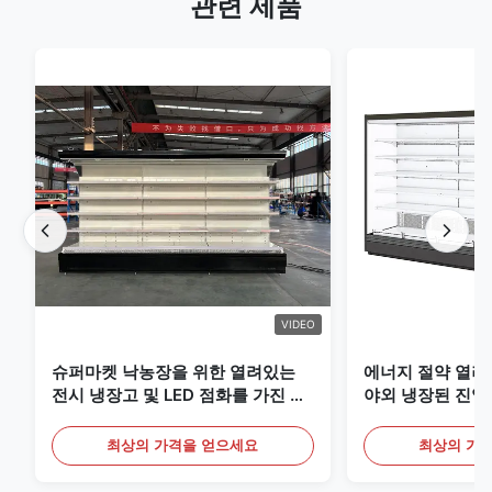
관련 제품
VIDEO
슈퍼마켓 낙농장을 위한 열려있는
에너지 절약 열려
전시 냉장고 및 LED 점화를 가진 음
야외 냉장된 진열
료
최상의 가격을 얻으세요
최상의 가