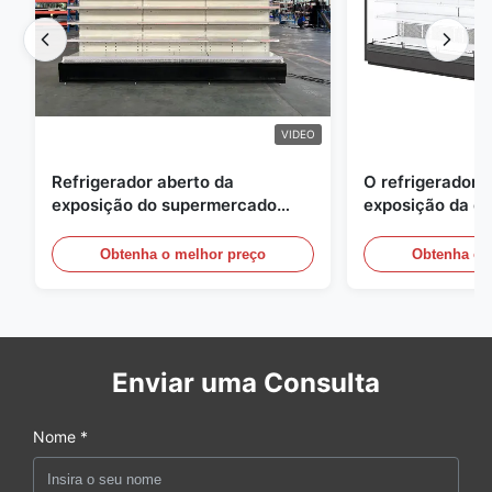
VIDEO
Refrigerador aberto da
O refrigerador 
exposição do supermercado
exposição da e
para a leiteria e bebidas com
energia, ar livre
iluminação do diodo emissor de
vitrinas
Obtenha o melhor preço
Obtenha o 
luz
Enviar uma Consulta
Nome *