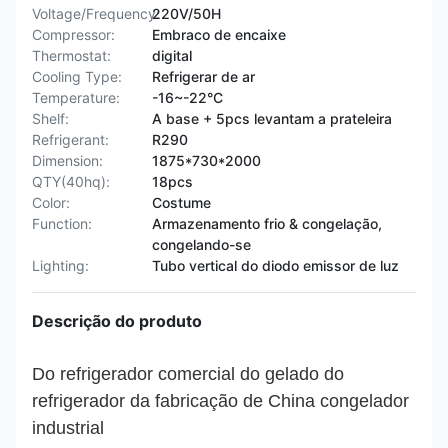
Voltage/Frequency:
220V/50H
Compressor:
Embraco de encaixe
Thermostat:
digital
Cooling Type:
Refrigerar de ar
Temperature:
-16~-22°C
Shelf:
A base + 5pcs levantam a prateleira
Refrigerant:
R290
Dimension:
1875*730*2000
QTY(40hq):
18pcs
Color:
Costume
Function:
Armazenamento frio & congelação,
congelando-se
Lighting:
Tubo vertical do diodo emissor de luz
Descrição do produto
Do refrigerador comercial do gelado do
refrigerador da fabricação de China congelador
industrial