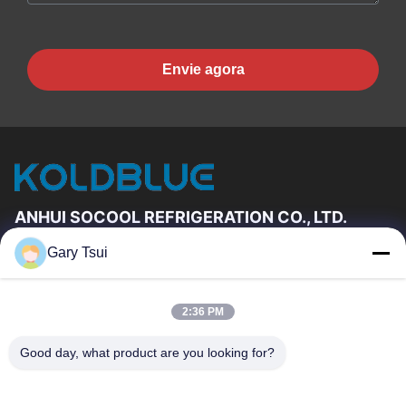
Envie agora
ANHUI SOCOOL REFRIGERATION CO., LTD.
Gary Tsui
Relações Rápidas
Casa
Produtos
2:36 PM
Vídeos
Sobre Nós
Excursão Da Fábrica
Controle Da Qualidade
Good day, what product are you looking for?
Contacte-Nos
Peça Umas Citações
Notícia