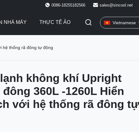
0086-18255182566
sales@sincool.net
N NHÀ MÁY
THỰC TẾ ẢO
Vietnamese
ới hệ thống rã đông tự động
lạnh không khí Upright
 đông 360L -1260L Hiển
ích với hệ thống rã đông tự