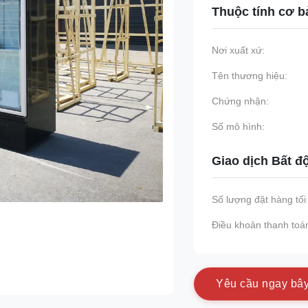
Thuộc tính cơ b
Nơi xuất xứ:
Tên thương hiệu:
Chứng nhận:
Số mô hình:
Giao dịch Bất đ
Số lượng đặt hàng tối 
Điều khoản thanh toá
Y
ê
u
c
ầ
u
n
g
a
y
b
â