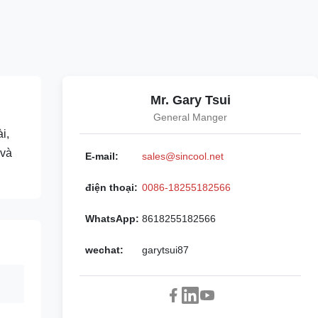
Mr. Gary Tsui
General Manger
i,
 và
E-mail:
sales@sincool.net
điện thoại:
0086-18255182566
WhatsApp:
8618255182566
wechat:
garytsui87