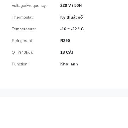
Voltage/Frequency:
220 V / 50H
Thermostat:
Kỹ thuật số
Temperature:
-16 ~ -22 ° C
Refrigerant:
R290
QTY(40hq):
18 CÁI
Function:
Kho lạnh