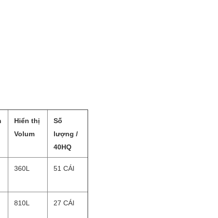
n
Hiển thị
Số
Volum
lượng /
40HQ
360L
51 CÁI
810L
27 CÁI