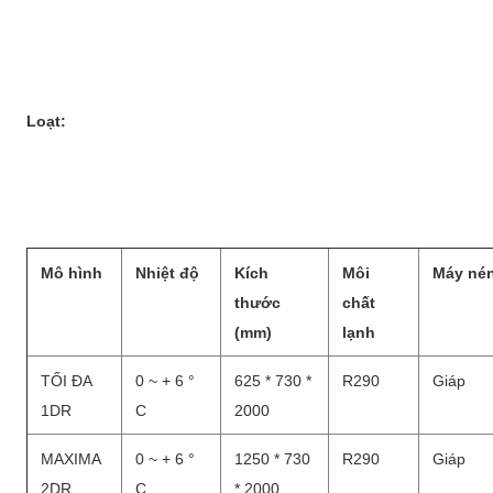
Loạt:
Mô hình
Nhiệt độ
Kích
Môi
Máy né
thước
chất
(mm)
lạnh
TỐI ĐA
0 ~ + 6 °
625 * 730 *
R290
Giáp
1DR
C
2000
MAXIMA
0 ~ + 6 °
1250 * 730
R290
Giáp
2DR
C
* 2000