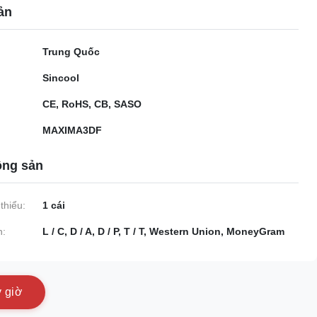
ản
Trung Quốc
Sincool
CE, RoHS, CB, SASO
MAXIMA3DF
ộng sản
thiểu:
1 cái
n:
L / C, D / A, D / P, T / T, Western Union, MoneyGram
y
g
i
ờ