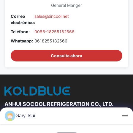
General Manger
Correo
sales@sincool.net
electrónico:
Teléfono:
0086-18255182566
Whatsapp:
8618255182566
Consulta ahora
ANHUI SOCOOL REFRIGERATION CO., LTD.
Gary Tsui
Vínculos Rápidos
Hogar
Productos