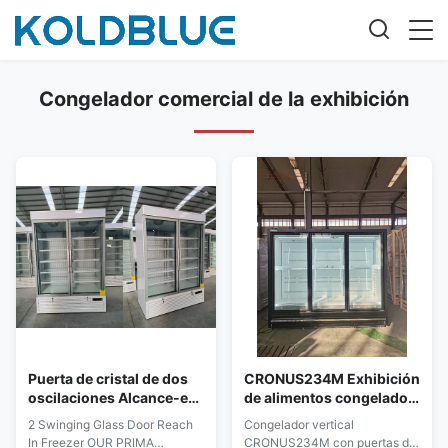
Congelador comercial de la exhibición
Puerta de cristal de dos
CRONUS234M Exhibición
oscilaciones Alcance-en
de alimentos congelados
los congeladores de la
de supermercado
2 Swinging Glass Door Reach
Congelador vertical
expendidora automática
eficiente Refrigerador
In Freezer OUR PRIMA
CRONUS234M con puertas de