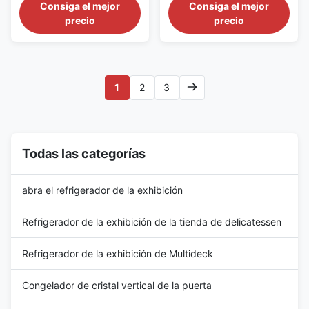
Copeland Condensing Unit for
Frameless Triple Glazed Anti-
Consiga el mejor
Consiga el mejor
para las comidas
antiniebla esmaltadas
Frozen Foods Main Features: ⇒
Fog Glass Doors for Ice Cream
precio
precio
congeladas
triple Frameless
R404a CFC-Free Refrigerant,
Main Features: ⇒ R404a/R290
which is environmentally
CFC-Free Refrigerant, which is
friendly ⇒ Remote Copeland
environmentally friendly ⇒
condensing unit with no noise
Self-contained Sanyo/Secop
and heat in the shopping room
compressor, plug in for use ⇒
1
2
3
⇒ Fan cooling ⇒ ...
The ...
Todas las categorías
abra el refrigerador de la exhibición
Refrigerador de la exhibición de la tienda de delicatessen
Refrigerador de la exhibición de Multideck
Congelador de cristal vertical de la puerta