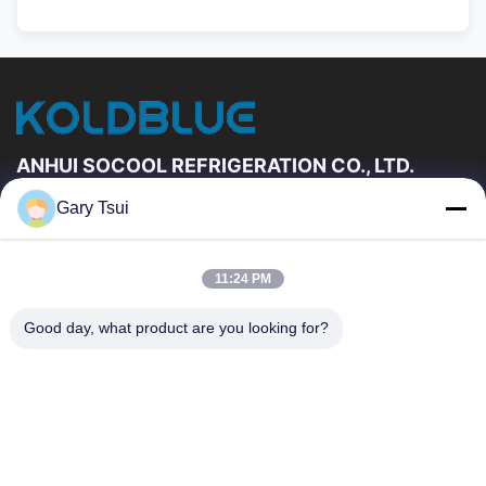
ANHUI SOCOOL REFRIGERATION CO., LTD.
Gary Tsui
Быстрые Связи
Дом
Продукты
11:24 PM
Ролики
О Нас
Путешествие Фабрики
Проверка Качества
Good day, what product are you looking for?
Свяжитесь Мы
Спросите Цитату
Новости
Свяжитесь Мы
86-551-64287663