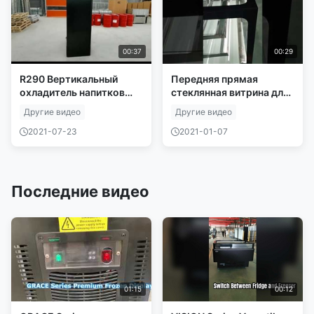
00:37
00:29
R290 Вертикальный
Передняя прямая
охладитель напитков
стеклянная витрина для
супермаркета SECOP со
тортов холодильник со
Другие видео
Другие видео
стеклянной дверью
стеклянной полкой
2021-07-23
2021-01-07
Последние видео
01:15
00:12