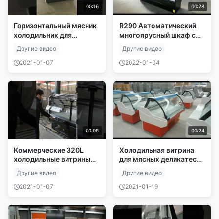
00:16
00:28
Горизонтальный мясник
R290 Автоматический
холодильник для
многоярусный шкаф с
свежего мяса
раздвижными
Другие видео
Другие видео
стеклянными дверями
2021-01-07
2022-01-04
00:08
00:24
Коммерческие 320L
Холодильная витрина
холодильные витрины
для мясных деликатесов
для мяса
с изогнутым стеклом и
Другие видео
Другие видео
Автоматическое
задним хранилищем
размораживание
2021-01-07
2021-01-19