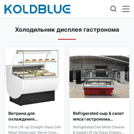
Холодильник дисплея гастронома
Витрина для
Refrigerated сыр & салат
охлаждения
мяса гастронома
деликатесов с
поднимают вверх
Front Lift-up Straight Glass Deli
Refrigerated Deli Meat Cheese
вентиляторным
стеклянные витринные
Meat Showcase, Serve Over
& Salad Lift Up Glass Display