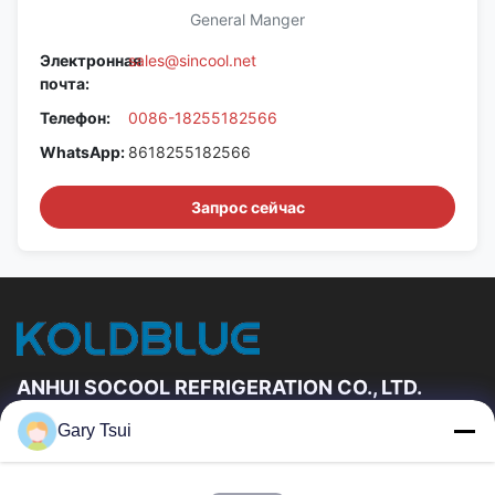
General Manger
Электронная
sales@sincool.net
почта:
Телефон:
0086-18255182566
WhatsApp:
8618255182566
Запрос сейчас
ANHUI SOCOOL REFRIGERATION CO., LTD.
Gary Tsui
Быстрые Связи
Дом
Продукты