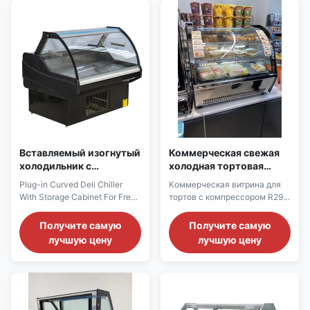
wire‑mesh shelves built‑in with
It is equipped with five‑tier
price tag strips. Vertical internal
adjustable shelves, each fitted
LED lights ...
with ...
Вставляемый изогнутый
Коммерческая свежая
холодильник с
холодная тортовая
шкафчиком для
витрина
Plug-in Curved Deli Chiller
Коммерческая витрина для
хранения свежей пищи
With Storage Cabinet For Fresh
тортов с компрессором R290,
Food Display Our Advantages:
автоматическим
NARO curved lift-up
размораживанием и
Получите самую
Получите самую
refrigerated deli display cabinet
светодиодным освещением.
лучшую цену
лучшую цену
is a plug-and-play integrated
Особенности включают в
unit equipped with built-in
себя вентилируемое
compressor and eco-friendly
охлаждение, цифровой
R290 refrigerant. Featuring
термостат Dixell,
curved lift-up glass door for
противозапотевающее
easy goods ...
стекло с тройным