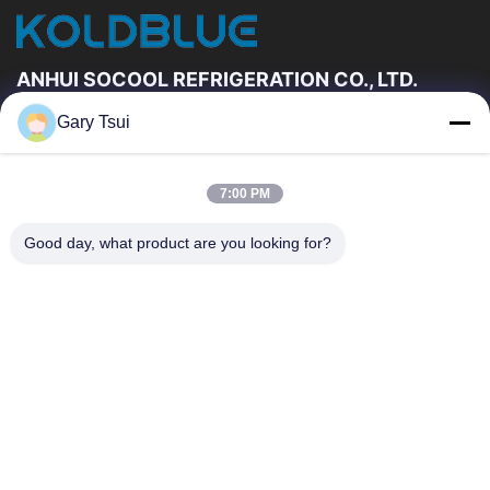
ANHUI SOCOOL REFRIGERATION CO., LTD.
Gary Tsui
Быстрые Связи
Дом
Продукты
7:00 PM
Ролики
О Нас
Путешествие Фабрики
Проверка Качества
Good day, what product are you looking for?
Свяжитесь Мы
Спросите Цитату
Новости
Свяжитесь Мы
86-551-64287663
86-551-64287663
sales@sincool.net