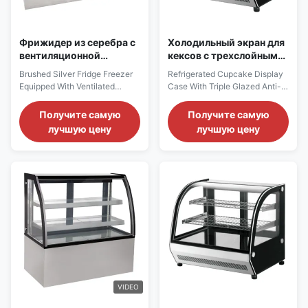
Фрижидер из серебра с
Холодильный экран для
вентиляционной
кексов с трехслойным
системой охлаждения
противотуманным
Brushed Silver Fridge Freezer
Refrigerated Cupcake Display
стеклом
Equipped With Ventilated
Case With Triple Glazed Anti-
Cooling System PRODUCT
Fog Front Glass PRODUCT
DESCRIPTION Our
DESCRIPTION Features:
Получите самую
Получите самую
Advantages: This refrigerated
Temperature range of +2°C
лучшую цену
лучшую цену
display cabinet adopts a front -
~+8°C. With inner LED lighting
straight glass design. Goods
on top. 2 up chrome plated
can be placed on the top of the
shelves. Front curved triple
cabinet to attract customers.
glazed anti-fog glass, rest
Moreover, this type of
double glazed tempered glass.
refrigerated display cabinet ...
The top surface is curved...
VIDEO