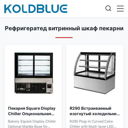
Рефригератед витринный шкаф пекарни
Пекарня Square Display
R290 Встраиваемый
Chiller Опциональная
изогнутый холодильник
мраморная база для
для тортов с
Bakery Square Display Chiller
R290 Plug-in Curved Cake
десерта Merchandising
многослойным
Optional Marble Base for
Chiller with Multi-layer LED