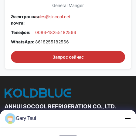
General Manger
Электронная
sales@sincool.net
почта:
Телефон:
0086-18255182566
WhatsApp:
8618255182566
Запрос сейчас
ANHUI SOCOOL REFRIGERATION CO., LTD.
Gary Tsui
Быстрые Связи
Дом
Продукты