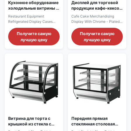
Кухонное оборудование
Дисплей для торговой
холодильные витрины с
продукции кафе-кексов
вентиляционной
с хром - покрытые
Restaurant Equipment
Cafe Cake Merchandising
системой охлаждения
полки
Refrigerated Display Cases
Display With Chrome - Plated
With Ventilated Cooling System
Shelves PRODUCT
PRODUCT DESCRIPTION Our
DESCRIPTION Features:
Получите самую
Получите самую
Advantages: Choose the ROSA
Temperature range of +35°C
лучшую цену
лучшую цену
DS Curved Glass Refrigerated
~+75°C. With inner LED lighting
Cake Display Cabinet. The
on top. 2 up chrome plated
ultra - high - definition curved
shelf. All double glazed
glass, combined with the
tempered glass. The front
precise temperature -
curved glass offers an
controlled refrigeration system,
excellent display effect. The
...
stainless - steel ...
Витрина для торта с
Передняя прямая
крышкой из стекла с
стеклянная столовая
вентиляционной
витрина для тортов