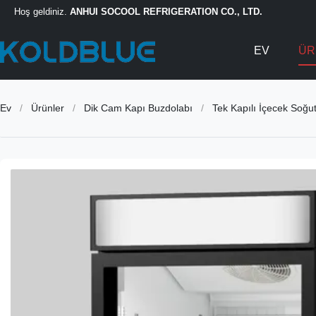
Hoş geldiniz.
ANHUI SOCOOL REFRIGERATION CO., LTD.
EV
ÜR
Ev
/
Ürünler
/
Dik Cam Kapı Buzdolabı
/
Tek Kapılı İçecek Soğu