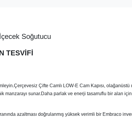
 İçecek Soğutucu
N TESVİFİ
mleyin.Çerçevesiz Çifte Camlı LOW-E Cam Kapısı, olağanüstü ı
k manzarayı sunar.Daha parlak ve enerji tasarruflu bir alan için
oranında azaltması doğrulanmış yüksek verimli bir Embraco inver