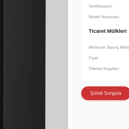
Sertifikasyon:
Model Numarası:
Ticaret Mülkleri
Minimum Sipariş Mikta
Fiyat:
Ödeme Koşulları:
Ş
i
m
d
i
S
o
r
g
u
l
a