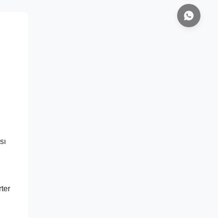
sı
ter