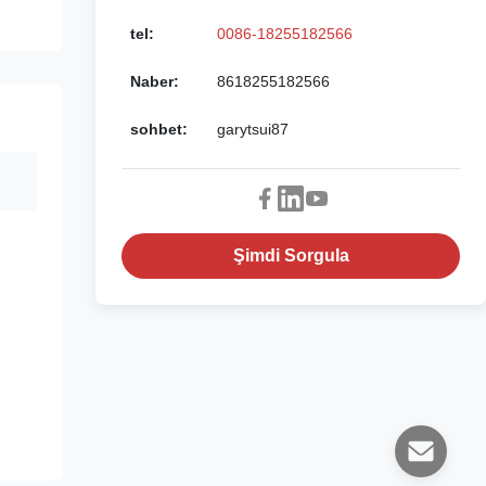
tel:
0086-18255182566
Naber:
8618255182566
sohbet:
garytsui87
Şimdi Sorgula