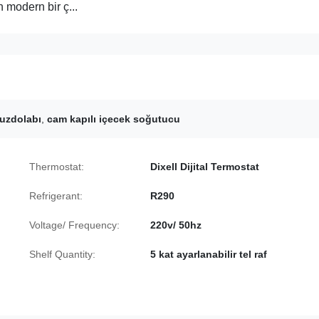
 modern bir ç...
buzdolabı
,
cam kapılı içecek soğutucu
Thermostat:
Dixell Dijital Termostat
Refrigerant:
R290
Voltage/ Frequency:
220v/ 50hz
Shelf Quantity:
5 kat ayarlanabilir tel raf