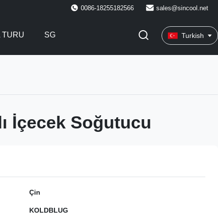
0086-18255182566
sales@sincool.net
A TURU
SG
Turkish
lı İçecek Soğutucu
Çin
KOLDBLUG