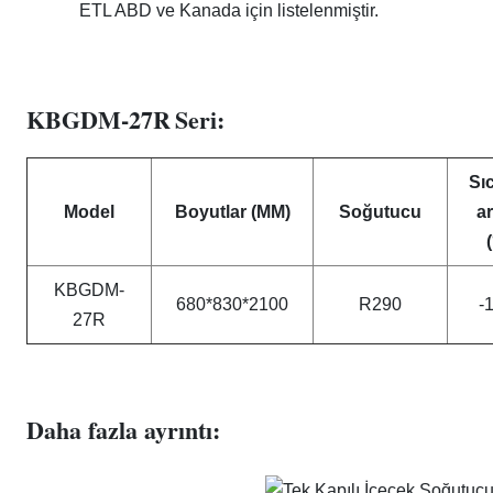
ETL ABD ve Kanada için listelenmiştir.
KBGDM-27R
Seri:
Sı
Model
Boyutlar (MM)
Soğutucu
ar
KBGDM-
680*830*2100
R290
-
27R
Daha fazla ayrıntı: