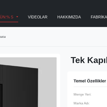
ÜN:% S
VİDEOLAR
HAKKIMIZDA
FABRIK
tucu
Tek Kapı
Temel Özellikler
Menşe Yeri:
Marka Adı: