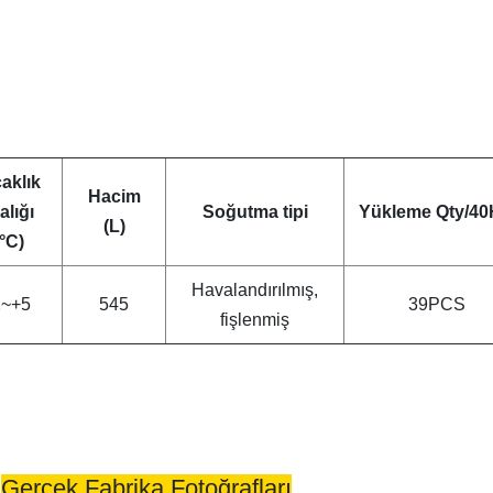
caklık
Hacim
alığı
Soğutma tipi
Yükleme Qty/4
(L)
(°C)
Havalandırılmış,
1~+5
545
39PCS
fişlenmiş
Gerçek Fabrika Fotoğrafları