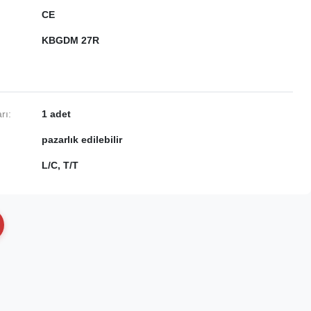
CE
KBGDM 27R
rı:
1 adet
pazarlık edilebilir
L/C, T/T