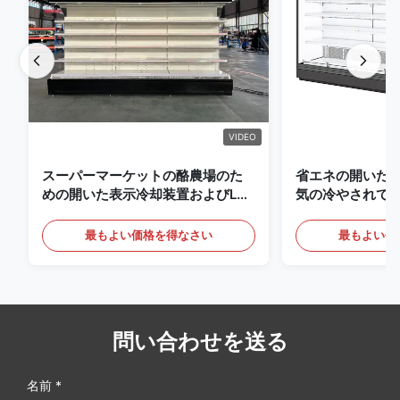
VIDEO
スーパーマーケットの酪農場のた
省エネの開いた
めの開いた表示冷却装置およびLED
気の冷やされて
の照明の飲み物
最もよい価格を得なさい
最もよい価
問い合わせを送る
名前 *