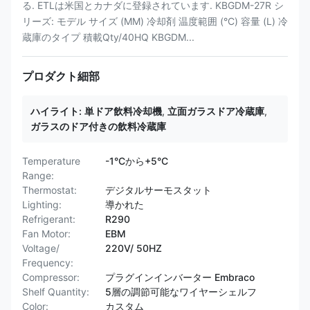
る. ETLは米国とカナダに登録されています. KBGDM-27R シ
リーズ: モデル サイズ (MM) 冷却剤 温度範囲 (°C) 容量 (L) 冷
蔵庫のタイプ 積載Qty/40HQ KBGDM...
プロダクト細部
ハイライト:
単ドア飲料冷却機
,
立面ガラスドア冷蔵庫
,
ガラスのドア付きの飲料冷蔵庫
Temperature
-1°Cから+5°C
Range:
Thermostat:
デジタルサーモスタット
Lighting:
導かれた
Refrigerant:
R290
Fan Motor:
EBM
Voltage/
220V/ 50HZ
Frequency:
Compressor:
プラグインインバーター Embraco
Shelf Quantity:
5層の調節可能なワイヤーシェルフ
Color:
カスタム