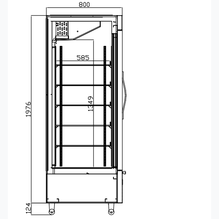
27R
グ
イ
ン