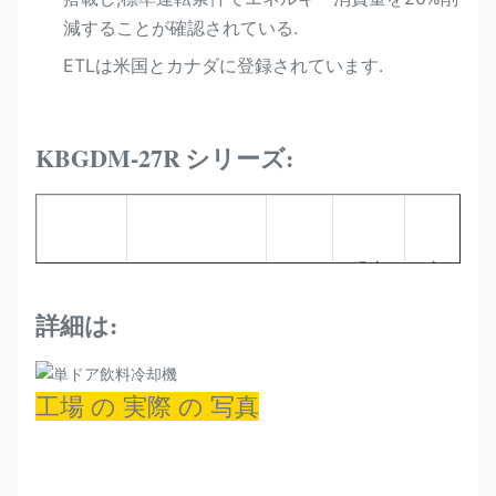
減することが確認されている.
ETLは米国とカナダに登録されています.
KBGDM-27R
シリーズ:
冷
蔵
温度
容
庫
冷却
モデル
サイズ (MM)
範囲
量
の
剤
詳細は:
(°C)
(L)
タ
イ
プ
工場 の 実際 の 写真
換
気
プ
KBGDM-
680*830*2100
R290
-1~+5
545
ラ