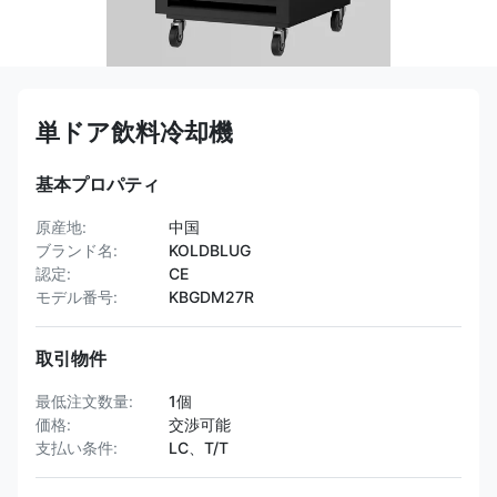
単ドア飲料冷却機
基本プロパティ
原産地:
中国
ブランド名:
KOLDBLUG
認定:
CE
モデル番号:
KBGDM27R
取引物件
最低注文数量:
1個
価格:
交渉可能
支払い条件:
LC、T/T