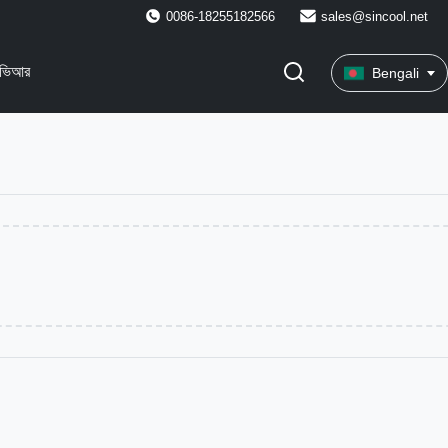
0086-18255182566
sales@sincool.net
ভিআর
Bengali