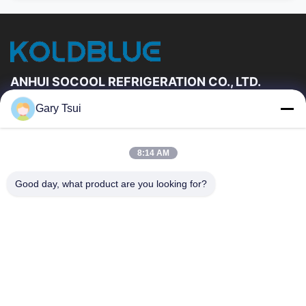
ANHUI SOCOOL REFRIGERATION CO., LTD.
Gary Tsui
দ্রুত লিঙ্ক
বাড়ি
পণ্য
8:14 AM
ভিডিও
আমাদের সম্পর্কে
কারখানা ভ্রমণ
মান নিয়ন্ত্রণ
Good day, what product are you looking for?
যোগাযোগ করুন
উদ্ধৃতির জন্য আবেদন
খবর
যোগাযোগ করুন
86-551-64287663
86-551-64287663