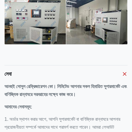
সেবা
আনহুই সোসুল রেফ্রিজারেশন কো। লিমিটেড আপনার সকল হিমায়িত সুপারমার্কেট এবং
বাণিজ্যিক রান্নাঘরে সরবরাহের লক্ষ্যে কাজ করে।
আমাদের সেবাসমূহ:
1. অর্ডার স্থাপন করার আগে, আপনি সুপারমার্কেট বা বাণিজ্যিক রান্নাঘরে আপনার
প্রয়োজনীয়তা সম্পর্কে আমাদের সাথে পরামর্শ করতে পারেন।
আমরা লেআউট