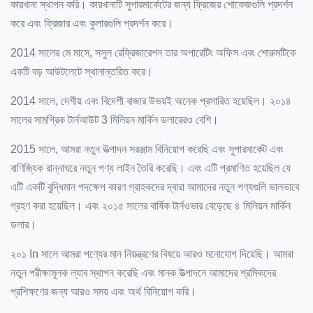
কারখানা স্থাপন করি।
কারখানাটি সুপারমার্কেটের জন্য ফ্রিজের শোকেজগুলি প্রদর্শন
করে এবং ফ্রিজার এবং কুলারগুলি প্রদর্শন করে।
2014 সালের মে মাসে, সসুল রেফ্রিজারেশন তার অপারেটিং অফিস এবং শোরুমটিকে
একটি বড় আউটলেটে স্থানান্তরিত করে।
2014 সালে, দেশীয় এবং বিদেশী বাজার উভয়ই অনেক প্রসারিত হয়েছিল।
২০১৪
সালের সামগ্রিক টার্নআউট 3 মিলিয়ন মার্কিন ডলারেরও বেশি।
2015 সালে, আমরা নতুন উত্পাদন সরঞ্জাম বিনিয়োগ করেছি এবং সুপারমার্কেট এবং
বাণিজ্যিক রান্নাঘরে নতুন পণ্য লাইন তৈরি করেছি।
এবং এটি প্রমাণিত হয়েছিল যে
এটি একটি বুদ্ধিমান পদক্ষেপ কারণ গ্রাহকদের দ্বারা আমাদের নতুন পণ্যগুলি ভালভাবে
গ্রহণ করা হয়েছিল।
এবং ২০১৫ সালের বার্ষিক টার্নওভার বেড়েছে ৪ মিলিয়ন মার্কিন
ডলার।
২০১ In সালে আমরা পণ্যের মান নিয়ন্ত্রণের বিষয়ে আরও মনোযোগ দিয়েছি।
আমরা
নতুন পরীক্ষামূলক ল্যাব স্থাপন করেছি এবং মানক উত্পাদনে আমাদের শ্রমিকদের
প্রশিক্ষণের জন্য আরও সময় এবং অর্থ বিনিয়োগ করি।