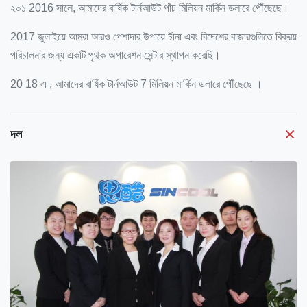
২০১ 2016 সালে, আমাদের বার্ষিক টার্নআউট পাঁচ মিলিয়ন মার্কিন ডলারে পৌঁছেছে।
2017 জুলাইয়ে আমরা আরও পেশাদার উপায়ে চীনা এবং বিদেশের বাজারগুলিতে বিক্রয়
পরিচালনার জন্য একটি পৃথক অপারেশন সেন্টার স্থাপন করেছি।
20
18 এ
, আমাদের বার্ষিক টার্নআউট
7
মিলিয়ন মার্কিন ডলারে
পৌঁছেছে
।
দল