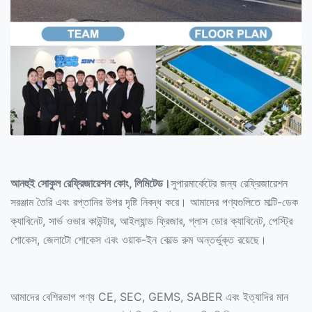
আনহুই সোকুল রেফ্রিজারেশন কোং, লিমিটেড।
সুপারমার্কেটের জন্য রেফ্রিজারেশন
সরঞ্জাম তৈরি এবং রপ্তানির উপর দৃষ্টি নিবদ্ধ করে। আমাদের পণ্যগুলিতে মাল্টি-ডেক
ক্যাবিনেট, সার্ভ ওভার কাউন্টার, আইল্যান্ড ফ্রিজার, গ্লাস ডোর ক্যাবিনেট, পেস্ট্রি
শোকেস, জেলাটো শোকেস এবং ওয়াক-ইন কোল্ড রুম অন্তর্ভুক্ত রয়েছে।
আমাদের বেশিরভাগ পণ্য CE, SEC, GEMS, SABER এবং ইত্যাদির মান