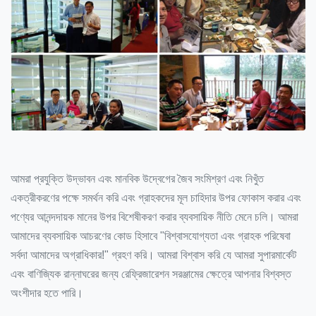
আমরা প্রযুক্তি উদ্ভাবন এবং মানবিক উদ্বেগের জৈব সংমিশ্রণ এবং নিখুঁত
একত্রীকরণের পক্ষে সমর্থন করি এবং গ্রাহকদের মূল চাহিদার উপর ফোকাস করার এবং
পণ্যের আনন্দদায়ক মানের উপর বিশেষীকরণ করার ব্যবসায়িক নীতি মেনে চলি। আমরা
আমাদের ব্যবসায়িক আচরণের কোড হিসাবে "বিশ্বাসযোগ্যতা এবং গ্রাহক পরিষেবা
সর্বদা আমাদের অগ্রাধিকার!" গ্রহণ করি। আমরা বিশ্বাস করি যে আমরা সুপারমার্কেট
এবং বাণিজ্যিক রান্নাঘরের জন্য রেফ্রিজারেশন সরঞ্জামের ক্ষেত্রে আপনার বিশ্বস্ত
অংশীদার হতে পারি।