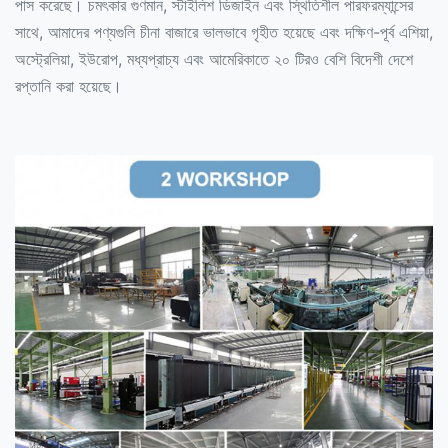
পাস করেছে। চমৎকার গুণমান, স্টাইলিশ ডিজাইন এবং স্থিতিশীল পারফরম্যান্সের
সাথে, আমাদের পণ্যগুলি চীনা বাজারে ভালভাবে গৃহীত হয়েছে এবং দক্ষিণ-পূর্ব এশিয়া,
অস্ট্রেলিয়া, ইউরোপ, মধ্যপ্রাচ্য এবং আমেরিকাতে ২০ টিরও বেশি বিদেশী দেশে
রপ্তানি করা হয়েছে।