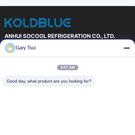
ANHUI SOCOOL REFRIGERATION CO., LTD.
Gary Tsui
দ্রুত লিঙ্ক
বাড়ি
পণ্য
9:57 AM
ভিডিও
আমাদের সম্পর্কে
কারখানা ভ্রমণ
মান নিয়ন্ত্রণ
Good day, what product are you looking for?
যোগাযোগ করুন
উদ্ধৃতির জন্য আবেদন
খবর
যোগাযোগ করুন
86-551-64287663
86-551-64287663