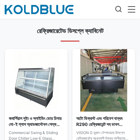
রেফ্রিজারেটেড ডিসপ্লে ক্যাবিনেট
কমার্শিয়াল সুইং ও স্লাইডিং ডোর চিলার
অটো ডিফ্রস্ট এবং পরিবেশ বান্ধব
লো-ই গ্লাস অ্যাডজাস্টেবল শেল্ফ
R290 রেফ্রিজারেন্ট সহ ডাবল
প্যানোরামিক এন্ডপ্যানেল
তাপমাত্রা ডিসপ্লে রেফ্রিজারেটর
Commercial Swing & Sliding
VISION G ডুয়াল-টেম্পারেচার ডিসপ্লে
Door Chiller Low‑E Glass
রেফ্রিজারেটর বছরব্যাপী বিক্রয় নমনীয়তার