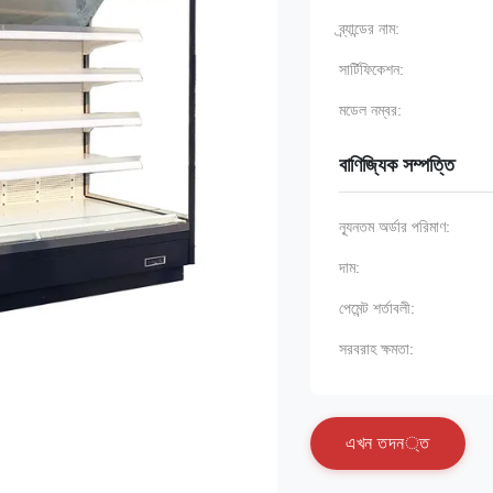
ব্র্যান্ডের নাম:
সার্টিফিকেশন:
মডেল নম্বর:
বাণিজ্যিক সম্পত্তি
ন্যূনতম অর্ডার পরিমাণ:
দাম:
পেমেন্ট শর্তাবলী:
সরবরাহ ক্ষমতা:
এ
খ
ন
ত
দ
ন
্
ত