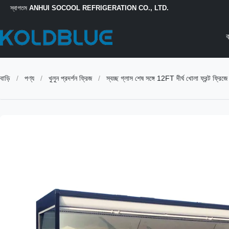
স্বাগতম
ANHUI SOCOOL REFRIGERATION CO., LTD.
ব
বাড়ি
/
পণ্য
/
খুলুন প্রদর্শন ফ্রিজ
/
স্বচ্ছ গ্লাস শেষ সঙ্গে 12FT দীর্ঘ খোলা ফ্রন্ট ফ্রিজে 