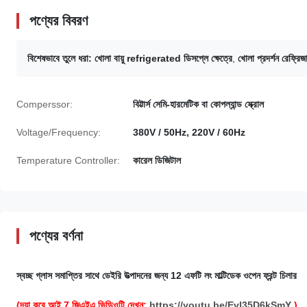
পণ্যের বিবরণ
বিশেষভাবে তুলে ধরা:
খোলা বায়ু refrigerated ডিসপ্লে ক্ষেত্রে
,
খোলা প্রদর্শন রেফ
Comperssor:
বিট্টার্স সেমি-হারমেটিক বা কোপল্যান্ড স্ক্রোল
Voltage/Frequency:
380V / 50Hz, 220V / 60Hz
Temperature Controller:
কারেল ডিজিটাল
পণ্যের বর্ণনা
স্বচ্ছ গ্লাস সমাপ্তির সাথে ডেইরি উত্পাদনের জন্য 12 এফটি লং মাল্টিডেক ওপেন ফ্রন্ট চিলার
(দয়া করে আই 7 জিএইএ ভিডিওটি দেখুন:
https://youtu.be/Evl35D6kSmY
)