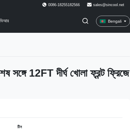
0086-18255182566
sales@sincool.net
ভিআর
Bengali
শেষ সঙ্গে 12FT দীর্ঘ খোলা ফ্রন্ট ফ্রিজে
চীন