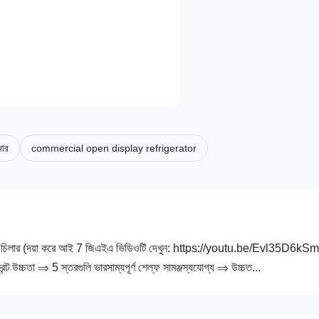
জার
commercial open display refrigerator
ন ফ্রন্ট চিলার (দয়া করে আই 7 জিএইএ ভিডিওটি দেখুন: https://youtu.be/Evl35D6kS
রন্ট উচ্চতা ⇒ 5 স্তরগুলি ভারসাম্যপূর্ণ শেল্ফ সামঞ্জস্যযোগ্য ⇒ উচ্চত...