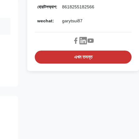
হোয়াটসঅ্যাপ:
8618255182566
wechat:
garytsui87
এখন তদন্ত