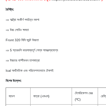
বৈশিষ্ট্য:
⇒ আল্ট্রা সংকীর্ণ পদচিহ্ন নকশা
⇒ উচ্চ লোডিং ক্ষমতা
Front 320 মিমি ফ্রন্ট উচ্চতা
⇒ 5 স্তরগুলি ভারসাম্যপূর্ণ শেল্ফ সামঞ্জস্যযোগ্য
⇒ উচ্চতর বাষ্পীভবন তাপমাত্রা
Ical অর্থনৈতিক এবং পরিবেশগতভাবে টেকসই
বিশেষ উল্লেখ:
টেমেরিকেশন রেঞ্জ
মডেল
মাত্রা (এমএম)
রেফ্
(ºC)