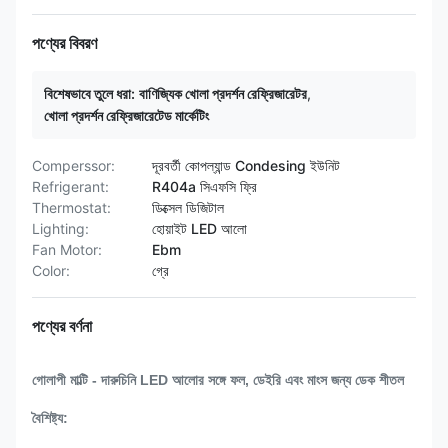
পণ্যের বিবরণ
বিশেষভাবে তুলে ধরা:
বাণিজ্যিক খোলা প্রদর্শন রেফ্রিজারেটর
,
খোলা প্রদর্শন রেফ্রিজারেটেড মার্কেটিং
Comperssor:
দূরবর্তী কোপল্যান্ড Condesing ইউনিট
Refrigerant:
R404a সিএফসি ফ্রি
Thermostat:
ডিক্সেল ডিজিটাল
Lighting:
হোয়াইট LED আলো
Fan Motor:
Ebm
Color:
গ্রে
পণ্যের বর্ণনা
গোলাপী মাল্টি - দারুচিনি LED আলোর সঙ্গে ফল, ডেইরি এবং মাংস জন্য ডেক শীতল
বৈশিষ্ট্য: