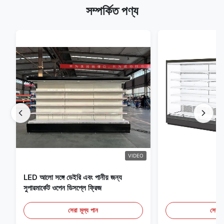
সম্পর্কিত পণ্য
VIDEO
LED আলো সঙ্গে ডেইরি এবং পানীয় জন্য
সুপারমার্কেট ওপেন ডিসপ্লে ফ্রিজ
সেরা মূল্য পান
সেরা ম