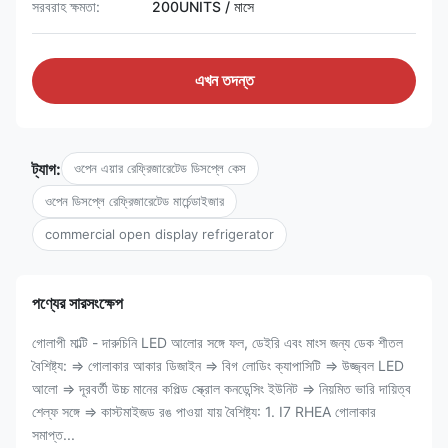
সরবরাহ ক্ষমতা:
200UNITS / মাসে
এখন তদন্ত
ট্যাগ:
ওপেন এয়ার রেফ্রিজারেটেড ডিসপ্লে কেস
ওপেন ডিসপ্লে রেফ্রিজারেটেড মার্চেন্ডাইজার
commercial open display refrigerator
পণ্যের সারসংক্ষেপ
গোলাপী মাল্টি - দারুচিনি LED আলোর সঙ্গে ফল, ডেইরি এবং মাংস জন্য ডেক শীতল
বৈশিষ্ট্য: ⇒ গোলাকার আকার ডিজাইন ⇒ বিগ লোডিং ক্যাপাসিটি ⇒ উজ্জ্বল LED
আলো ⇒ দূরবর্তী উচ্চ মানের কপিল্ড স্ক্রোল কনডেন্সিং ইউনিট ⇒ নিয়মিত ভারি দায়িত্ব
শেল্ফ সঙ্গে ⇒ কাস্টমাইজড রঙ পাওয়া যায় বৈশিষ্ট্য: 1. I7 RHEA গোলাকার
সমাপ্ত...