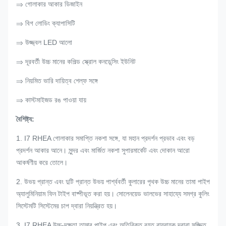
⇒ গোলাকার আকার ডিজাইন
⇒ বিগ লোডিং ক্যাপাসিটি
⇒ উজ্জ্বল LED আলো
⇒ দূরবর্তী উচ্চ মানের কপিল্ড স্ক্রোল কনডেন্সিং ইউনিট
⇒ নিয়মিত ভারি দায়িত্ব শেল্ফ সঙ্গে
⇒ কাস্টমাইজড রঙ পাওয়া যায়
বৈশিষ্ট্য:
1. I7 RHEA গোলাকার সমাপ্তি নকশা সঙ্গে, যা মহান প্রদর্শন প্রভাব এবং বড়
প্রদর্শন আকার আনে।
সুন্দর এবং মার্জিত নকশা সুপারমার্কেট এবং দোকান আরো
আকর্ষণীয় করে তোলে।
2. উভয় প্রান্ত এবং দুটি প্রান্ত উভয় পার্শ্ববর্তী কুলারের পৃথক উচ্চ মানের তামা পাইপ
অ্যালুমিনিয়াম ফিন টাইপ বাষ্পীভূত করা হয়।
সোলেনয়েড ভালভের সাহায্যে সমগ্র কুলিং
সিস্টেমটি সিস্টেমের চাপ দ্বারা নিয়ন্ত্রিত হয়।
3. I7 RHEA উচ্চ-দক্ষতা তামার পাইপ এবং অতিরিক্ত বৃহত বায়ুবাহক দ্বারা সজ্জিত,