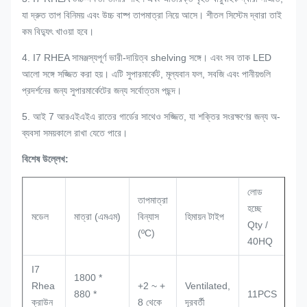
যা দ্রুত তাপ বিনিময় এবং উচ্চ বাষ্প তাপমাত্রা নিয়ে আসে।
শীতল সিস্টেম দ্বারা তাই
কম বিদ্যুৎ খাওয়া হবে।
4. I7 RHEA সামঞ্জস্যপূর্ণ ভারী-দায়িত্ব shelving সঙ্গে।
এবং সব তাক LED
আলো সঙ্গে সজ্জিত করা হয়।
এটি সুপারমার্কেট, মূল্যবান ফল, সবজি এবং পানীয়গুলি
প্রদর্শনের জন্য সুপারমার্কেটের জন্য সর্বোত্তম পছন্দ।
5. আই 7 আরএইএইএ রাতের গার্ডের সাথেও সজ্জিত, যা শক্তির সংরক্ষণের জন্য অ-
ব্যবসা সময়কালে রাখা যেতে পারে।
বিশেষ উল্লেখ:
লোড
তাপমাত্রা
হচ্ছে
মডেল
মাত্রা (এমএম)
বিন্যাস
হিমায়ন টাইপ
Qty /
(ºC)
40HQ
I7
1800 *
Rhea
+2 ~ +
Ventilated,
880 *
11PCS
ক্রাউন
8 থেকে
দূরবর্তী