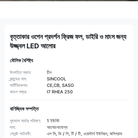
বৃত্তাকার ওপেন প্রদর্শন ফ্রিজ ফল, ডাইরি ও মাংস জন্য
উজ্জ্বল LED আলোর
মৌলিক বৈশিষ্ট্য
উৎপত্তি স্থান:
চীন
ব্র্যান্ডের নাম:
SINCOOL
সার্টিফিকেশন:
CE,CB, SASO
মডেল নম্বর:
I7 RHEA 250
বাণিজ্যিক সম্পত্তি
ন্যূনতম অর্ডার পরিমাণ:
1 ইউনিট
দাম:
আলোচনাযোগ্য
পেমেন্ট শর্তাবলী:
এল সি, ডি / পি, টি / টি, ওয়েস্টার্ন ইউনিয়ন, মানিগ্রাম