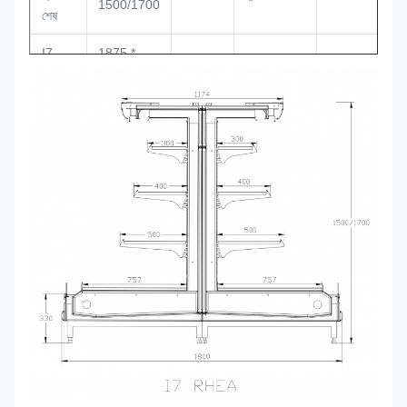
1500/1700
শেষ
I7
1875 *
+2 ~ +
Ventilated,
RHEA
1800 *
6pcs
8 থেকে
দূরবর্তী
187
1500/1700
I7
2500 *
+2 ~ +
Ventilated,
RHEA
1800 *
4pcs
8 থেকে
দূরবর্তী
250
1500/1700
I7
3750 *
+2 ~ +
Ventilated,
RHEA
1800 *
3pcs
8 থেকে
দূরবর্তী
375
1500/1700
রিমোট কনডেন্সিং ইউনিট
কোপল্যান্ড স্ক্রোল, বিitzer সেমি-হারমেটিক