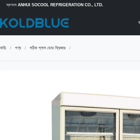
স্বাগতম
ANHUI SOCOOL REFRIGERATION CO., LTD.
ব
বাড়ি
/
পণ্য
/
সঠিক গ্লাস ডোর ফ্রিজার
/