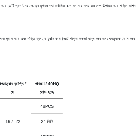
হ করে।এটি প্রদর্শনের ক্ষেত্রে দৃশ্যমানতা সর্বাধিক করে তোলার সময় কম তাপ উত্পাদন করে শক্তি সাশ্র
 লাভ হ্রাস করে এবং শক্তি ব্যবহার হ্রাস করে।এটি শক্তি দক্ষতা বৃদ্ধি করে এবং ঘনত্বকে হ্রাস কর
াপমাত্রার ব্যাপ্তি °
পরিমাণ / 40HQ
সে
লোড হচ্ছে
48PCS
-16 / -22
24 পিসি