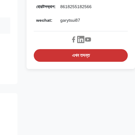
হোয়াটসঅ্যাপ:
8618255182566
wechat:
garytsui87
এখন তদন্ত