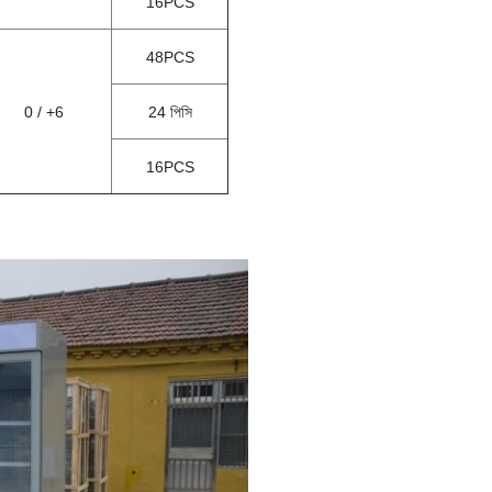
16PCS
48PCS
0 / +6
24 পিসি
16PCS