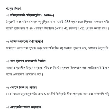
পণ্যের বিবরণ:
⇒ হাইড্রোকার্বন রেফ্রিজারেন্টস (R404a)
উদ্ভাবনী এবং পরিবেশ বান্ধব প্রযুক্তির সাথে, এসডি 958 গ্লাস ডোর ফ্রিজার আপনাকে হাইড্রো
স্তরটি হ্রাস করে না এবং গ্লোবাল উষ্ণায়নে (ওডিপি -0, জিডব্লুপি -3) খুব কম অবদান রাখে
⇒ শক্তি সংরক্ষণের পাখা নিয়ন্ত্রণ
সর্বোত্তম তাপমাত্রা স্তরের জন্য অ্যালগরিদমিক বায়ু সঞ্চালন ব্যবহার করে, আমাদের উদ্ভাবনী
⇒ গরম গ্যাসের কনডেনসেট সিস্টেম
আমাদের সৃজনশীল উদ্ভাবন দ্বারা, ঘনীভবন সিস্টেম পৃষ্ঠতল বিশেষভাবে জারা প্রতিরোধ চিকিত্সা কর
জলের ওভারফ্লো প্রতিরোধ করে।
⇒ এলইডি বিজ্ঞাপন প্যানেল
LED আলো ফ্লুরোসেন্টগুলির চেয়ে 5 গুণ দীর্ঘ দীর্ঘস্থায়ী জীবন প্রস্তাব করে এবং পাশাপাশি শক
⇒ নেতৃত্বাধীন আলো অভ্যন্তর