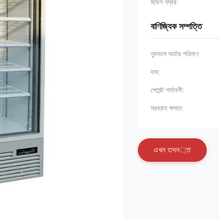
মডেল নম্বর:
বাণিজ্যিক সম্পত্তি
ন্যূনতম অর্ডার পরিমাণ:
দাম:
পেমেন্ট শর্তাবলী:
সরবরাহ ক্ষমতা:
এ
খ
ন
ত
দ
ন
্
ত