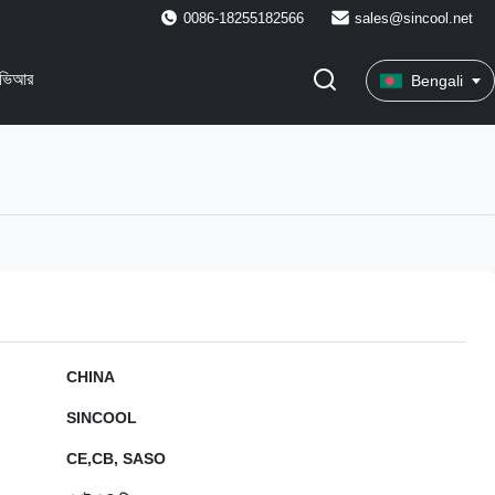
0086-18255182566
sales@sincool.net
ভিআর
Bengali
CHINA
SINCOOL
CE,CB, SASO