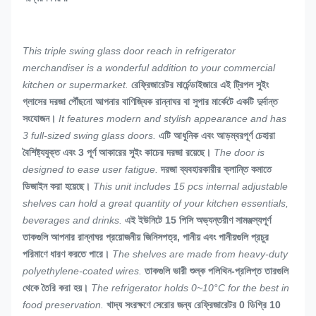
This triple swing glass door reach in refrigerator
merchandiser is a wonderful addition to your commercial
kitchen or supermarket.
রেফ্রিজারেটর মার্চেন্ডাইজারে এই ট্রিপল সুইং
গ্লাসের দরজা পৌঁছনো আপনার বাণিজ্যিক রান্নাঘর বা সুপার মার্কেটে একটি দুর্দান্ত
সংযোজন।
It features modern and stylish appearance and has
3 full-sized swing glass doors.
এটি আধুনিক এবং আড়ম্বরপূর্ণ চেহারা
বৈশিষ্ট্যযুক্ত এবং 3 পূর্ণ আকারের সুইং কাচের দরজা রয়েছে।
The door is
designed to ease user fatigue.
দরজা ব্যবহারকারীর ক্লান্তি কমাতে
ডিজাইন করা হয়েছে।
This unit includes 15 pcs internal adjustable
shelves can hold a great quantity of your kitchen essentials,
beverages and drinks.
এই ইউনিটে 15 পিসি অভ্যন্তরীণ সামঞ্জস্যপূর্ণ
তাকগুলি আপনার রান্নাঘর প্রয়োজনীয় জিনিসপত্র, পানীয় এবং পানীয়গুলি প্রচুর
পরিমাণে ধারণ করতে পারে।
The shelves are made from heavy-duty
polyethylene-coated wires.
তাকগুলি ভারী শুল্ক পলিথিন-প্রলিপ্ত তারগুলি
থেকে তৈরি করা হয়।
The refrigerator holds 0~10°C for the best in
food preservation.
খাদ্য সংরক্ষণে সেরাের জন্য রেফ্রিজারেটর 0 ডিগ্রি 10