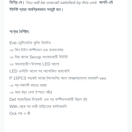
ডিগ্রি সে।
You will be overall satisfied by this unit.
আপনি এই
ইউনিট দ্বারা সামগ্রিকভাবে সন্তুষ্ট হবে।
পণ্যের বৈশিষ্ট্য:
Enti ভেন্টিলেটেড কুলিং সিস্টেম
⇒ ফিন টাইপ বাষ্পীভবন এবং কনডেনসার
⇒ উচ্চ মানের Secop সংকোচকারী ইউনিট
⇒ অভ্যন্তরীণ উল্লম্ব LED আলো
LED এলইডি আলো সহ আলোকিত ক্যানোপি
P 15PCS সহজেই দামের ট্যাগগুলির সাথে সামঞ্জস্যযোগ্য তাকগুলি ves
⇒ স্ব-সমাপনী কাচের দরজা
⇒ সাদা গুঁড়া লেপা ইস্পাত শরীর
Def স্বয়ংক্রিয় ডিফ্রস্ট এবং স্ব বাষ্পীভবনকারী ড্রিপ ট্রে
With ব্রেক সহ ভারী দায়িত্বের কাস্টারগুলি
Ock লক ও কী