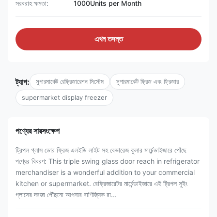
সরবরাহ ক্ষমতা:
1000Units per Month
এখন তদন্ত
ট্যাগ:
সুপারমার্কেট রেফ্রিজারেশন সিস্টেম
সুপারমার্কেট ফ্রিজ এবং ফ্রিজার
supermarket display freezer
পণ্যের সারসংক্ষেপ
ট্রিপল গ্লাস ডোর ফ্রিজ এলইডি লাইট সহ বেভারেজ কুলার মার্চেন্ডাইজারে পৌঁছে
পণ্যের বিবরণ: This triple swing glass door reach in refrigerator
merchandiser is a wonderful addition to your commercial
kitchen or supermarket. রেফ্রিজারেটর মার্চেন্ডাইজারে এই ট্রিপল সুইং
গ্লাসের দরজা পৌঁছনো আপনার বাণিজ্যিক রা...