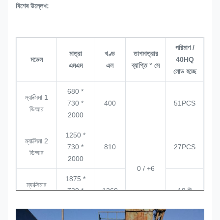
বিশেষ উল্লেখ:
পরিমাণ /
মাত্রা
খণ্ড
তাপমাত্রার
মডেল
40HQ
এমএম
এল
ব্যাপ্তি ° সে
লোড হচ্ছে
680 *
ম্যাক্সিমা 1
730 *
400
51PCS
ডিআর
2000
1250 *
ম্যাক্সিমা 2
730 *
810
27PCS
ডিআর
2000
0 / +6
1875 *
ম্যাক্সিমার
730 *
1260
18 টি
থ্রিডিআর
2000