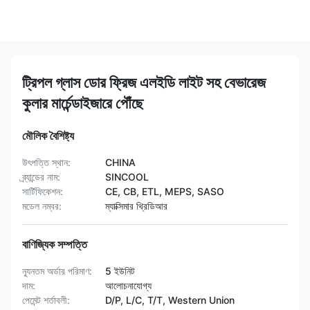
ট্রিপল গ্লাস ডোর ফ্রিজ এলইডি লাইট সহ বেভারেজ
কুলার মার্চেন্ডাইজারে পৌঁছে
মৌলিক বৈশিষ্ট্য
উৎপত্তি স্থান:
CHINA
ব্র্যান্ডের নাম:
SINCOOL
সার্টিফিকেশন:
CE, CB, ETL, MEPS, SASO
মডেল নম্বর:
ম্যাক্সিমার থ্রিডিআর
বাণিজ্যিক সম্পত্তি
ন্যূনতম অর্ডার পরিমাণ:
5 ইউনিট
দাম:
আলোচনাযোগ্য
পেমেন্ট শর্তাবলী:
D/P, L/C, T/T, Western Union