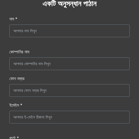
একটি অনুসন্ধান পাঠান
নাম *
কোম্পানির নাম
ফোন নম্বর
ইমেইল *
বার্তা *