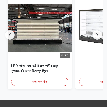
VIDEO
LED আলো সঙ্গে ডেইরি এবং পানীয় জন্য
সুপারমার্কেট ওপেন ডিসপ্লে ফ্রিজ
সেরা মূল্য পান
সেরা ম