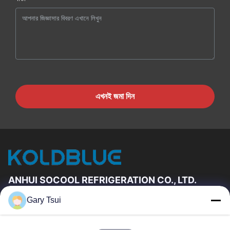
এখনই জমা দিন
ANHUI SOCOOL REFRIGERATION CO., LTD.
Gary Tsui
দ্রুত লিঙ্ক
বাড়ি
পণ্য