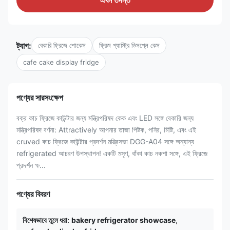
এখন তদন্ত
ট্যাগ:
বেকারি ফ্রিজে শোকেস
ফ্রিজ প্যাস্ট্রি ডিসপ্লে কেস
cafe cake display fridge
পণ্যের সারসংক্ষেপ
বক্র কাচ ফ্রিজে কাউন্টার জন্য মন্ত্রিপরিষদ কেক এবং LED সঙ্গে বেকারি জন্য
মন্ত্রিপরিষদ বর্ণনা: Attractively আপনার তাজা পিষ্টক, পনির, মিষ্টি, এবং এই
cruved কাচ ফ্রিজে কাউন্টার প্রদর্শন মন্ত্রিসভা DGG-A04 সঙ্গে অন্যান্য
refrigerated আচরণ উপস্থাপন! একটি মসৃণ, বাঁকা কাচ নকশা সঙ্গে, এই ফ্রিজে
প্রদর্শন ক্ষ...
পণ্যের বিবরণ
বিশেষভাবে তুলে ধরা:
bakery refrigerator showcase
,