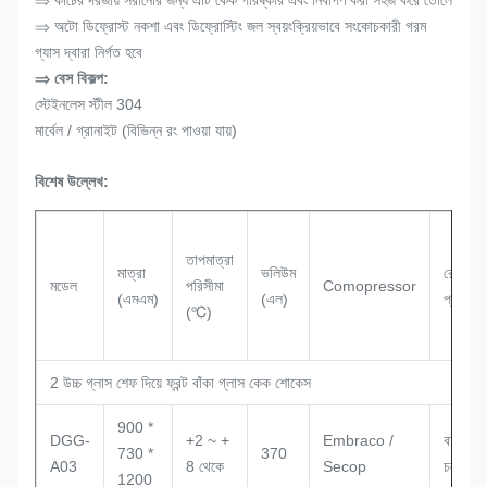
⇒ কাচের দরজায় সরানোর জন্য এটি কেক পরিষ্কার এবং নির্বাপণ করা সহজ করে তোলে
⇒ অটো ডিফ্রোস্ট নকশা এবং ডিফ্রোস্টিং জল স্বয়ংক্রিয়ভাবে সংকোচকারী গরম
গ্যাস দ্বারা নির্গত হবে
⇒ বেস বিকল্প:
স্টেইনলেস স্টীল 304
মার্বেল / গ্রানাইট (বিভিন্ন রং পাওয়া যায়)
বিশেষ উল্লেখ:
তাপমাত্রা
মাত্রা
ভলিউম
রেফারিজ
মডেল
পরিসীমা
Comopressor
(এমএম)
(এল)
প্রকার
(℃)
2 উচ্চ গ্লাস শেফ দিয়ে ফ্রন্ট বাঁকা গ্লাস কেক শোকেস
900 *
DGG-
+2 ~ +
Embraco /
বায়ু
730 *
370
A03
8 থেকে
Secop
চলাচলের
1200