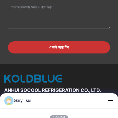
এখনই জমা দিন
ANHUI SOCOOL REFRIGERATION CO., LTD.
Gary Tsui
দ্রুত লিঙ্ক
বাড়ি
পণ্য
1:04 PM