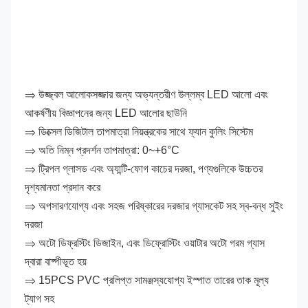
⇒ উজ্জ্বল আলোকসজ্জার জন্য অভ্যন্তরীণ উল্লম্ব LED আলো এবং 
আকর্ষণীয় বিজ্ঞাপনের জন্য LED আলোর ছাউনি
⇒ ডিক্সেল ডিজিটাল তাপমাত্রা নিয়ন্ত্রকের সাথে ফ্যান কুলিং সিস্টেম
⇒ অতি নিম্ন প্রদর্শন তাপমাত্রা: 0~+6°C
⇒ ট্রিপল গ্লাসড এবং অ্যান্টি-ফোগ কাচের দরজা, পণ্যগুলিকে উচ্চতর 
দৃশ্যমানতা প্রদান করে
⇒ অপসারণযোগ্য এবং সহজ পরিষ্কারের দরজার গ্যাসকেট সহ স্ব-বন্ধ সুইং 
দরজা
⇒ অটো ডিফ্রস্টিং ডিজাইন, এবং ডিফ্রোস্টিং ওয়াটার অটো গরম গ্যাস 
দ্বারা বাষ্পীভূত হয়
⇒ 15PCS PVC প্রলিপ্ত সামঞ্জস্যযোগ্য ইস্পাত তারের তাক মূল্য 
ট্যাগ সহ