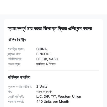
স্বয়ংসম্পূর্ণ চার দরজা ডিসপ্লে ফ্রিজ এলিগেন্স কালো
মৌলিক বৈশিষ্ট্য
উৎপত্তি স্থান:
CHINA
ব্র্যান্ডের নাম:
SINCOOL
সার্টিফিকেশন:
CE, CB, SASO
মডেল নম্বর:
ম্যাক্সিমা 4 ডিআর
বাণিজ্যিক সম্পত্তি
ন্যূনতম অর্ডার পরিমাণ:
2 Units
দাম:
আলোচনাযোগ্য
পেমেন্ট শর্তাবলী:
L/C, D/P, T/T, Western Union
সরবরাহ ক্ষমতা:
440 Units per Month