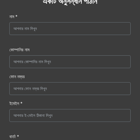
একটি অনুসন্ধান পাঠান
নাম *
কোম্পানির নাম
ফোন নম্বর
ইমেইল *
বার্তা *