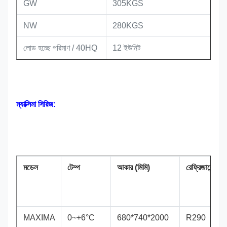
GW
305KGS
NW
280KGS
লোড হচ্ছে পরিমাণ / 40HQ
12 ইউনিট
ম্যাক্সিমা সিরিজ:
মডেল
টেম্প
আকার (মিমি)
রেফ্রিজারেন্ট
MAXIMA
0~+6°C
680*740*2000
R290