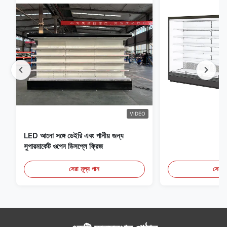
VIDEO
LED আলো সঙ্গে ডেইরি এবং পানীয় জন্য
সুপারমার্কেট ওপেন ডিসপ্লে ফ্রিজ
সেরা মূল্য পান
সেরা ম