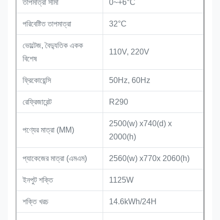
তাপমাত্রা সীমা
0~+6°C
পরিবেষ্টিত তাপমাত্রা
32°C
ভোল্টেজ, বৈদ্যুতিক একক
110V, 220V
বিশেষ
ফ্রিকোয়েন্সি
50Hz, 60Hz
রেফ্রিজারেন্ট
R290
2500(w) x740(d) x
পণ্যের মাত্রা (MM)
2000(h)
প্যাকেজের মাত্রা (এমএম)
2560(w) x770x 2060(h)
ইনপুট শক্তি
1125W
শক্তি খরচ
14.6kWh/24H