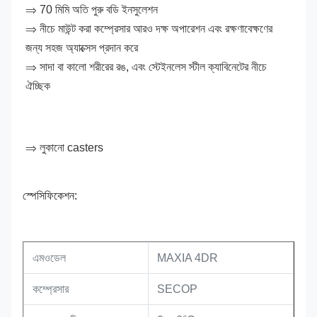
⇒ 70 মিমি অতি পুরু বডি ইনসুলেশন
⇒ নীচে মাউন্ট করা কম্প্রেসার আরও দক্ষ অপারেশন এবং রক্ষণাবেক্ষণের 
জন্য সহজ অ্যাক্সেস প্রদান করে
⇒ সাদা বা কালো শরীরের রঙ, এবং স্টেইনলেস স্টীল ক্যাবিনেটের নীচে 
ঐচ্ছিক
⇒ লুকানো casters
স্পেসিফিকেশন:
এম
ওডেল
MAXIA 4DR
কম্প্রেসার
SECOP