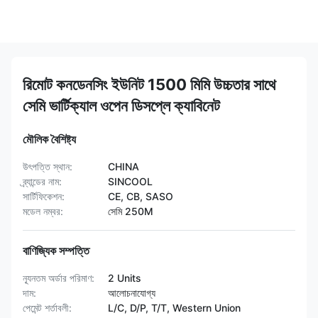
রিমোট কনডেনসিং ইউনিট 1500 মিমি উচ্চতার সাথে
সেমি ভার্টিক্যাল ওপেন ডিসপ্লে ক্যাবিনেট
মৌলিক বৈশিষ্ট্য
উৎপত্তি স্থান:
CHINA
ব্র্যান্ডের নাম:
SINCOOL
সার্টিফিকেশন:
CE, CB, SASO
মডেল নম্বর:
সেমি 250M
বাণিজ্যিক সম্পত্তি
ন্যূনতম অর্ডার পরিমাণ:
2 Units
দাম:
আলোচনাযোগ্য
পেমেন্ট শর্তাবলী:
L/C, D/P, T/T, Western Union