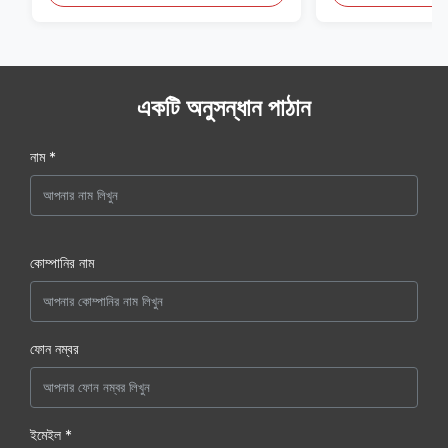
একটি অনুসন্ধান পাঠান
নাম *
কোম্পানির নাম
ফোন নম্বর
ইমেইল *