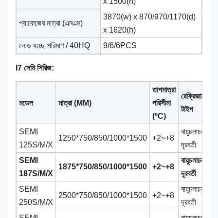
x 1500(h)
3870(w) x 870/970/1170(d)
প্যাকেজের মাত্রা (এমএম)
x 1620(h)
লোড হচ্ছে পরিমাণ / 40HQ
9/6/6PCS
I7 সেমি সিরিজ:
তাপমাত্রা
রেফ্রিজারেশন
মডেল
মাত্রা (MM)
পরিসীমা
টাইপ
(ºC)
SEMI
বায়ুচলাচল,
1250*750/850/1000*1500
+2~+8
125S/M/X
দূরবর্তী
SEMI
বায়ুচলাচল,
1875*750/850/1000*1500
+2~+8
187S/M/X
দূরবর্তী
SEMI
বায়ুচলাচল,
2500*
750/850/1000*1500​
+2~+8
250S/M/X
দূরবর্তী
SEMI
বায়ুচলাচল,