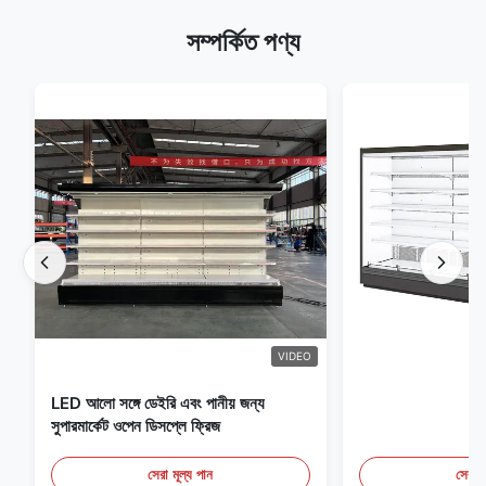
সম্পর্কিত পণ্য
VIDEO
LED আলো সঙ্গে ডেইরি এবং পানীয় জন্য
সুপারমার্কেট ওপেন ডিসপ্লে ফ্রিজ
সেরা মূল্য পান
সেরা ম