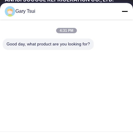
Gary Tsui
দ্রুত লিঙ্ক
বাড়ি
পণ্য
4:31 PM
ভিডিও
আমাদের সম্পর্কে
কারখানা ভ্রমণ
মান নিয়ন্ত্রণ
Good day, what product are you looking for?
যোগাযোগ করুন
উদ্ধৃতির জন্য আবেদন
খবর
যোগাযোগ করুন
86-551-64287663
86-551-64287663
sales@sincool.net
কপিরাইট © 2017-2026 ANHUI SOCOOL REFRIGERATION CO., LTD.. . সমস্ত