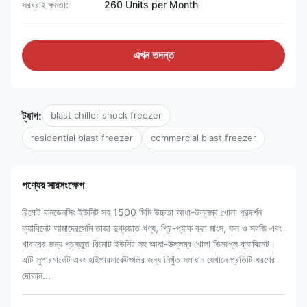
সরবরাহ ক্ষমতা:
260 Units per Month
এখন তদন্ত
ট্যাগ:
blast chiller shock freezer
residential blast freezer
commercial blast freezer
পণ্যের সারসংক্ষেপ
রিমোট কনডেনসিং ইউনিট সহ 1500 মিমি উচ্চতা আধা-উল্লম্ব খোলা প্রদর্শন
ক্যাবিনেট আমাদেরসেমি তাজা দুগ্ধজাত পণ্য, প্রি-প্যাক করা মাংস, ফল ও সবজি এবং
খাবারের জন্য প্রস্তুত রিমোট ইউনিট সহ আধা-উল্লম্ব খোলা ডিসপ্লে ক্যাবিনেট।
এটি সুপারমার্কেট এবং হাইপারমার্কেটগুলির জন্য নিখুঁত সমাধান যেখানে প্রতিটি ধরণের
দোকান...