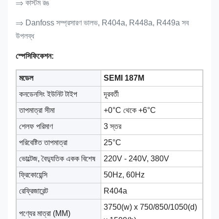
⇒ কাস্টম রঙ
⇒ Danfoss সম্প্রসারণ ভালভ, R404a, R448a, R449a সব
উপলব্ধ
স্পেসিফিকেশন:
মডেল
SEMI 187M
কনডেনসিং ইউনিট টাইপ
দূরবর্তী
তাপমাত্রা সীমা
+0°C থেকে +6°C
শেলফ পরিমাণ
3 স্তর
পরিবেষ্টিত তাপমাত্রা
25°C
ভোল্টেজ, বৈদ্যুতিক একক বিশেষ
220V - 240V, 380V
ফ্রিকোয়েন্সি
50Hz, 60Hz
রেফ্রিজারেন্ট
R404a
3750(w) x 750/850/1050(d)
পণ্যের মাত্রা (MM)