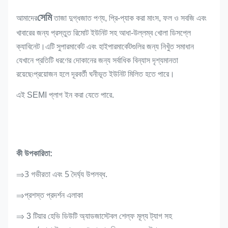
সেমি
আমাদের
তাজা দুগ্ধজাত পণ্য, প্রি-প্যাক করা মাংস, ফল ও সবজি এবং
খাবারের জন্য প্রস্তুত রিমোট ইউনিট সহ আধা-উল্লম্ব খোলা ডিসপ্লে
ক্যাবিনেট।এটি সুপারমার্কেট এবং হাইপারমার্কেটগুলির জন্য নিখুঁত সমাধান
যেখানে প্রতিটি ধরণের দোকানের জন্য সর্বাধিক বিন্যাস দৃশ্যমানতা
রয়েছে৷প্রয়োজন হলে দূরবর্তী ঘনীভূত ইউনিট মিলিত হতে পারে।
এই SEMI প্লাগ ইন করা যেতে পারে.
কী উপকারিতা:
3 গভীরতা এবং 5 দৈর্ঘ্য উপলব্ধ.
⇒
প্রশস্ত প্রদর্শন এলাকা
⇒
⇒ 3 টিয়ার হেভি ডিউটি ​​অ্যাডজাস্টেবল শেল্ফ মূল্য ট্যাগ সহ