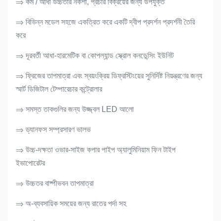
⇒ কম / আধা উচ্চতার নকশা, প্রচার বিক্রয়ের জন্য উপযুক্ত
⇒ বিভিন্ন মডেল সহজে একত্রিত করে একটি দ্বীপ প্রদর্শন প্রদর্শনী তৈরি
করে
⇒ দূরবর্তী আধা-হারমেটিক বা কোপল্যান্ড স্ক্রোল কনডেন্সিং ইউনিট
⇒ ফ্রিজের তাপমাত্রা এবং স্বয়ংক্রিয় ডিফ্রস্টিংয়ের সুনির্দিষ্ট নিয়ন্ত্রণের জন্য
স্মার্ট ডিজিটাল টেম্পারেচার কন্ট্রোলার
⇒ সমস্ত তাকগুলির জন্য উজ্জ্বল LED আলো
⇒ ড্যানফস সম্প্রসারণ ভালভ
⇒ উচ্চ-দক্ষতা ওভার-সাইজ কপার পাইপ অ্যালুমিনিয়াম ফিন টাইপ
ইভাপোরেটর
⇒ উচ্চতর বাষ্পীভবন তাপমাত্রা
⇒ অ-ব্যবসায়িক সময়ের জন্য রাতের পর্দা সহ