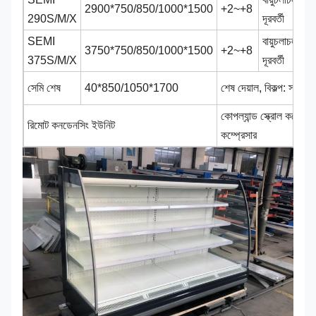
2900*750/850/1000*1500​
+2~+8
290S/M/X
দূরবর্তী
SEMI
বায়ুচলাচল,
3750
*750/850/1000*1500​
+2~+8
375S/M/X
দূরবর্তী
সেমি শেষ
40*850/1050*1700
শেষ দেয়াল, বিকল্প: স্বচ্ছ
কোপল্যান্ড স্ক্রোল কম্প্র
রিমোট কনডেনসিং ইউনিট
কম্প্রেসার