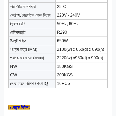
পরিবেষ্টিত তাপমাত্রা
25°C
ভোল্টেজ, বৈদ্যুতিক একক বিশেষ
220V - 240V
ফ্রিকোয়েন্সি
50Hz, 60Hz
রেফ্রিজারেন্ট
R290
ইনপুট শক্তি
650W
পণ্যের মাত্রা (MM)
2100(w) x 850(d) x 890(h)
প্যাকেজের মাত্রা (এমএম)
2220(w) x950(d) x 990(h)
NW
180KGS
GW
200KGS
লোড হচ্ছে পরিমাণ / 40HQ
16PCS
I7 গ্র্যান্ড সিরিজ: