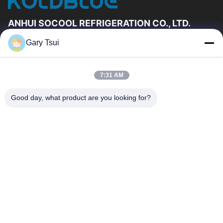
ANHUI SOCOOL REFRIGERATION CO., LTD.
Gary Tsui
দ্রুত লিঙ্ক
বাড়ি
পণ্য
7:31 AM
ভিডিও
আমাদের সম্পর্কে
কারখানা ভ্রমণ
মান নিয়ন্ত্রণ
Good day, what product are you looking for?
যোগাযোগ করুন
উদ্ধৃতির জন্য আবেদন
খবর
যোগাযোগ করুন
86-551-64287663
86-551-64287663
sales@sincool.net