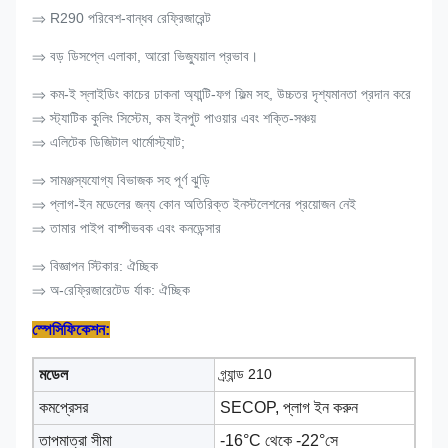
⇒ R290 পরিবেশ-বান্ধব রেফ্রিজারেন্ট
⇒ বড় ডিসপ্লে এলাকা, আরো ভিজ্যুয়াল প্রভাব।
⇒ কম-ই স্লাইডিং কাচের ঢাকনা অ্যান্টি-ফগ ফিল্ম সহ, উচ্চতর দৃশ্যমানতা প্রদান করে
⇒ স্ট্যাটিক কুলিং সিস্টেম, কম ইনপুট পাওয়ার এবং শক্তি-সঞ্চয়
⇒ এলিটেক ডিজিটাল থার্মোস্ট্যাট;
⇒ সামঞ্জস্যযোগ্য বিভাজক সহ পূর্ণ ঝুড়ি
⇒ প্লাগ-ইন মডেলের জন্য কোন অতিরিক্ত ইনস্টলেশনের প্রয়োজন নেই
⇒ তামার পাইপ বাষ্পীভবক এবং কনডেন্সার
⇒ বিজ্ঞাপন স্টিকার: ঐচ্ছিক
⇒ অ-রেফ্রিজারেটেড র্যাক: ঐচ্ছিক
স্পেসিফিকেশন:
মডেল
গ্র্যান্ড 210
কমপ্রেসর
SECOP, প্লাগ ইন করুন
তাপমাত্রা সীমা
-16°C থেকে -22
°সে