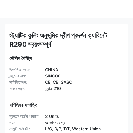
স্ট্যাটিক কুলিং অনুভূমিক দ্বীপ প্রদর্শন ক্যাবিনেট
R290 স্বয়ংসম্পূর্ণ
মৌলিক বৈশিষ্ট্য
উৎপত্তি স্থান:
CHINA
ব্র্যান্ডের নাম:
SINCOOL
সার্টিফিকেশন:
CE, CB, SASO
মডেল নম্বর:
গ্র্যান্ড 210
বাণিজ্যিক সম্পত্তি
ন্যূনতম অর্ডার পরিমাণ:
2 Units
দাম:
আলোচনাযোগ্য
পেমেন্ট শর্তাবলী:
L/C, D/P, T/T, Western Union