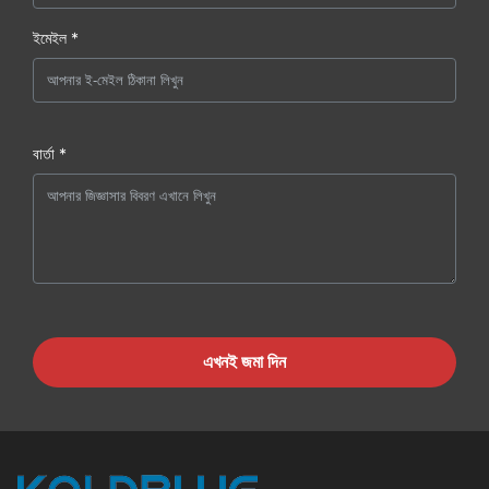
ইমেইল *
বার্তা *
এখনই জমা দিন