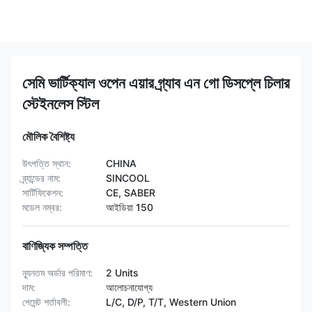
সেমি ভার্টিক্যাল ওপেন এয়ার গ্র্যাব এন গো ডিসপ্লে চিলার
স্টেইনলেস স্টিল
মৌলিক বৈশিষ্ট্য
উৎপত্তি স্থান:
CHINA
ব্র্যান্ডের নাম:
SINCOOL
সার্টিফিকেশন:
CE, SABER
মডেল নম্বর:
আইডিয়া 150
বাণিজ্যিক সম্পত্তি
ন্যূনতম অর্ডার পরিমাণ:
2 Units
দাম:
আলোচনাযোগ্য
পেমেন্ট শর্তাবলী:
L/C, D/P, T/T, Western Union