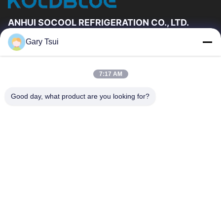
ANHUI SOCOOL REFRIGERATION CO., LTD.
Gary Tsui
দ্রুত লিঙ্ক
বাড়ি
পণ্য
7:17 AM
ভিডিও
আমাদের সম্পর্কে
কারখানা ভ্রমণ
মান নিয়ন্ত্রণ
Good day, what product are you looking for?
যোগাযোগ করুন
উদ্ধৃতির জন্য আবেদন
খবর
যোগাযোগ করুন
86-551-64287663
86-551-64287663
sales@sincool.net