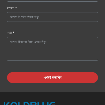
ইমেইল *
বার্তা *
এখনই জমা দিন