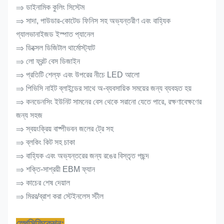
⇒ ডাইনামিক কুলিং সিস্টেম
⇒ সাদা, পাউডার-কোটেড ফিনিস সহ অভ্যন্তরীণ এবং বাহ্যিক
গ্যালভানাইজড ইস্পাত প্যানেল
⇒ ডিক্সেল ডিজিটাল থার্মোস্ট্যাট
⇒ লো ফ্রন্ট বেস ডিজাইন
⇒ প্রতিটি শেল্ফ এবং উপরের নীচে LED আলো
⇒ পিভিসি নাইট ব্লাইন্ডের সাথে অ-ব্যবসায়িক সময়ের জন্য ব্যবহৃত হয়
⇒ কনডেনসিং ইউনিট সামনের বেস থেকে সরানো যেতে পারে, রক্ষণাবেক্ষণের
জন্য সহজ
⇒ স্বয়ংক্রিয় বাষ্পীভবন জলের ট্রে সহ
⇒ ব্লকিং কিট সহ চাকা
⇒ বাহ্যিক এবং অভ্যন্তরের জন্য রঙের বিস্তৃত পছন্দ
⇒ শক্তি-সাশ্রয়ী EBM ফ্যান
⇒ কাচের শেষ দেয়াল
⇒ মিরর/ব্রাশ করা স্টেইনলেস স্টীল
স্পেসিফিকেশন: