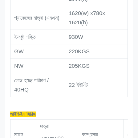
1620(w) x780x
প্যাকেজের মাত্রা (এমএম)
1620(h)
ইনপুট শক্তি
930W
GW
220KGS
NW
205KGS
লোড হচ্ছে পরিমাণ /
22 ইউনিট
40HQ
আইডিইএ সিরিজ
মাত্রা
মডেল
কম্প্রেসার
রেফ্রিজ