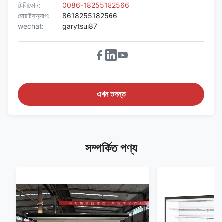
টেলিফোন:
0086-18255182566
হোয়াটসঅ্যাপ:
8618255182566
wechat:
garytsui87
এখন তদন্ত
সম্পর্কিত পণ্য