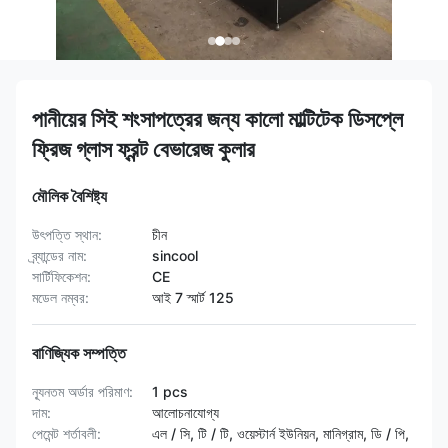
পানীয়ের সিই শংসাপত্রের জন্য কালো মাল্টিটেক ডিসপ্লে
ফ্রিজ গ্লাস ফ্রন্ট বেভারেজ কুলার
মৌলিক বৈশিষ্ট্য
উৎপত্তি স্থান:
চীন
ব্র্যান্ডের নাম:
sincool
সার্টিফিকেশন:
CE
মডেল নম্বর:
আই 7 স্মার্ট 125
বাণিজ্যিক সম্পত্তি
ন্যূনতম অর্ডার পরিমাণ:
1 pcs
দাম:
আলোচনাযোগ্য
পেমেন্ট শর্তাবলী:
এল / সি, টি / টি, ওয়েস্টার্ন ইউনিয়ন, মানিগ্রাম, ডি / পি,