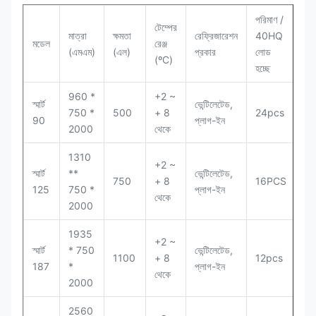
পরিমাণ /
টেম্পের
মাত্রা
ক্ষমতা
রেফ্রিজারেশন
40HQ
মডেল
রেঞ্জ
(এমএম)
(এল)
প্রকার
লোড
(ºC)
হচ্ছে
960 *
+2 ~
স্মার্ট
ভেন্টিলেটেড,
750 *
500
+ 8
24pcs
90
প্লাগ-ইন
2000
থেকে
1310
+2 ~
স্মার্ট
**
ভেন্টিলেটেড,
750
+ 8
16PCS
125
750 *
প্লাগ-ইন
থেকে
2000
1935
+2 ~
স্মার্ট
* 750
ভেন্টিলেটেড,
1100
+ 8
12pcs
187
*
প্লাগ-ইন
থেকে
2000
2560