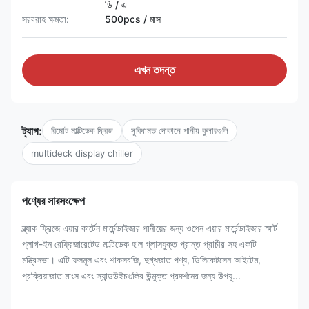
ডি / এ
সরবরাহ ক্ষমতা:
500pcs / মাস
এখন তদন্ত
ট্যাগ:
রিমোট মাল্টিডেক ফ্রিজ
সুবিধামত দোকানে পানীয় কুলারগুলি
multideck display chiller
পণ্যের সারসংক্ষেপ
ব্ল্যাক ফ্রিজে এয়ার কার্টেন মার্চেন্ডাইজার পানীয়ের জন্য ওপেন এয়ার মার্চেন্ডাইজার স্মার্ট
প্লাগ-ইন রেফ্রিজারেটেড মাল্টিডেক হ'ল গ্লাসযুক্ত প্রান্ত প্রাচীর সহ একটি
মন্ত্রিসভা। এটি ফলমূল এবং শাকসবজি, দুগ্ধজাত পণ্য, ডিলিকেটসেন আইটেম,
প্রক্রিয়াজাত মাংস এবং স্যান্ডউইচগুলির উন্মুক্ত প্রদর্শনের জন্য উপযু...