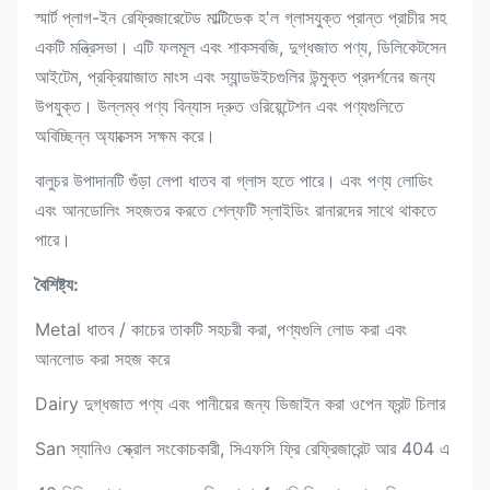
স্মার্ট প্লাগ-ইন রেফ্রিজারেটেড মাল্টিডেক হ'ল গ্লাসযুক্ত প্রান্ত প্রাচীর সহ
একটি মন্ত্রিসভা।
এটি ফলমূল এবং শাকসবজি, দুগ্ধজাত পণ্য, ডিলিকেটসেন
আইটেম, প্রক্রিয়াজাত মাংস এবং স্যান্ডউইচগুলির উন্মুক্ত প্রদর্শনের জন্য
উপযুক্ত।
উল্লম্ব পণ্য বিন্যাস দ্রুত ওরিয়েন্টেশন এবং পণ্যগুলিতে
অবিচ্ছিন্ন অ্যাক্সেস সক্ষম করে।
বালুচর উপাদানটি গুঁড়া লেপা ধাতব বা গ্লাস হতে পারে।
এবং পণ্য লোডিং
এবং আনডোলিং সহজতর করতে শেল্ফটি স্লাইডিং রানারদের সাথে থাকতে
পারে।
বৈশিষ্ট্য:
Metal ধাতব / কাচের তাকটি সহচরী করা, পণ্যগুলি লোড করা এবং
আনলোড করা সহজ করে
Dairy দুগ্ধজাত পণ্য এবং পানীয়ের জন্য ডিজাইন করা ওপেন ফ্রন্ট চিলার
San স্যানিও স্ক্রোল সংকোচকারী, সিএফসি ফ্রি রেফ্রিজারেন্ট আর 404 এ