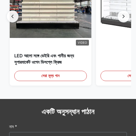
VIDEO
LED আলো সঙ্গে ডেইরি এবং পানীয় জন্য
সুপারমার্কেট ওপেন ডিসপ্লে ফ্রিজ
সেরা মূল্য পান
সেরা ম
একটি অনুসন্ধান পাঠান
নাম *