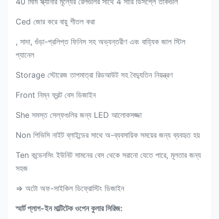
40 মিমি স্ক্যানার মূল্যের রেলগুলির সাথে 4 সারি ডিসপ্লে তাকগুলি
Ced জোর করে বায়ু শীতল করা
, সাদা, গুঁড়া-প্রলিপ্ত ফিনিস সহ অভ্যন্তরীণ এবং বাহ্যিক জাল স্টিল
প্যানেল
Storage স্টোরেজ তাপমাত্রা রিডআউট সহ বৈদ্যুতিন নিয়ন্ত্রণ
Front নিম্ন ফ্রন্ট বেস ডিজাইন
She সমস্ত সেল্ফগুলির জন্য LED আলোকসজ্জা
Non পিভিসি নাইট ব্লাইন্ডের সাথে অ-ব্যবসায়িক সময়ের জন্য ব্যবহৃত হয়
Ten কন্ডেনসিং ইউনিট সামনের বেস থেকে সরানো যেতে পারে, মূলতার জন্য
সহজ
⇒ অটো অফ-সাইকিল ডিফ্রোস্টিং ডিজাইন
স্মার্ট প্লাগ-ইন মাল্টিটেক ওপেন কুলার সিরিজ: