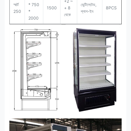
+2 ~
স্মার্ট
* 750
ভেন্টিলেটেড,
1500
+ 8
8PCS
250
*
প্লাগ-ইন
থেকে
2000