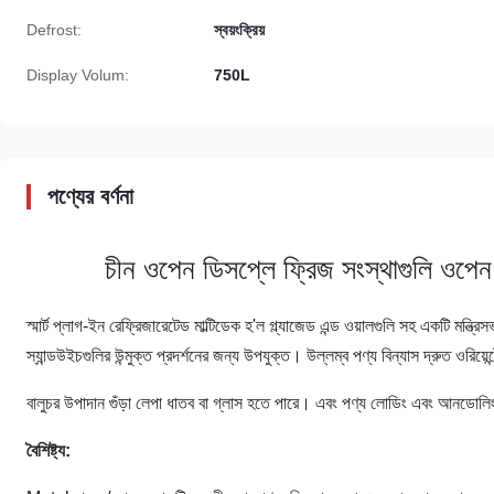
Defrost:
স্বয়ংক্রিয়
Display Volum:
750L
পণ্যের বর্ণনা
চীন ওপেন ডিসপ্লে ফ্রিজ সংস্থাগুলি ওপেন
স্মার্ট প্লাগ-ইন রেফ্রিজারেটেড মাল্টিডেক হ'ল গ্ল্যাজেড এন্ড ওয়ালগুলি সহ একটি মন্ত্রি
স্যান্ডউইচগুলির উন্মুক্ত প্রদর্শনের জন্য উপযুক্ত।
উল্লম্ব পণ্য বিন্যাস দ্রুত ওরিয়ে
বালুচর উপাদান গুঁড়া লেপা ধাতব বা গ্লাস হতে পারে।
এবং পণ্য লোডিং এবং আনডোলিং
বৈশিষ্ট্য: