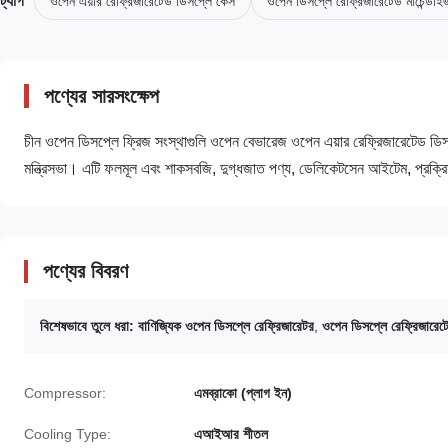
ট্যাগ
ওপেন এয়ার রেফ্রিজারেটেড ডিসপ্লে কেস
ওপেন ডিসপ্লে রেফ্রিজারেটেড মার্চেন্ডাই
পণ্যের সারসংক্ষেপ
চীন ওপেন ডিসপ্লে ফ্রিজ সংস্থাগুলি ওপেন বেভারেজ ওপেন এয়ার রেফ্রিজারেটেড ডিসপ্লে
মন্ত্রিসভা। এটি ফলমূল এবং শাকসবজি, দুগ্ধজাত পণ্য, ডেলিকেটসেন আইটেম, প্রক্রিয়া
পণ্যের বিবরণ
বিশেষভাবে তুলে ধরা:
বাণিজ্যিক ওপেন ডিসপ্লে রেফ্রিজারেটর
,
ওপেন ডিসপ্লে রেফ্রিজারেটেড
Compressor:
এমব্রাকো (প্লাগ ইন)
Cooling Type:
এআইআর শীতল