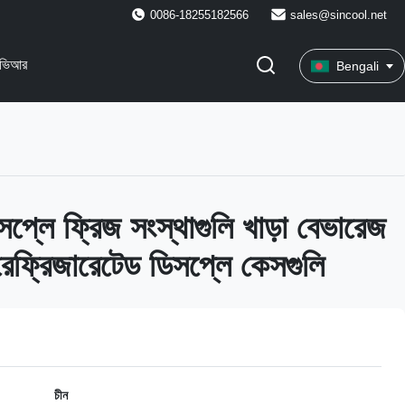
0086-18255182566
sales@sincool.net
ভিআর
Bengali
প্লে ফ্রিজ সংস্থাগুলি খাড়া বেভারেজ
রেফ্রিজারেটেড ডিসপ্লে কেসগুলি
চীন