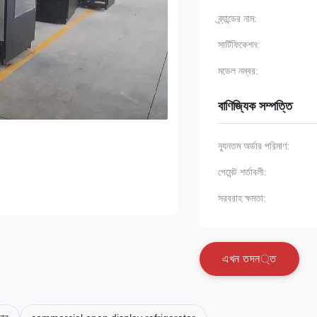
ব্র্যান্ডের নাম:
সার্টিফিকেশন:
মডেল নম্বর:
বাণিজ্যিক সম্পত্তি
ন্যূনতম অর্ডার পরিমাণ:
পেমেন্ট শর্তাবলী:
সরবরাহ ক্ষমতা:
এ
খ
ন
ত
দ
ন
্
ত