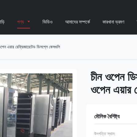
াড়ি
পণ্য
ভিডিও
আমাদের সম্পর্কে
কারখানা ভ্রমণ
ওপেন এয়ার রেফ্রিজারেটেড ডিসপ্লে কেসগুলি
চীন ওপেন ডিস
ওপেন এয়ার 
মৌলিক বৈশিষ্ট্য
উৎপত্তি স্থান: