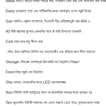
Metal ধাতব / কাচের তাকটি সহচরী করা, পণ্যগুলি লোড করা এবং আনলোড করা সহ
Dairy দুগ্ধজাত পণ্য এবং পানীয়গুলির জন্য নকশাকৃত ওপেন ফ্রন্ট চিলার
San স্যানিও স্ক্রোল সংক্ষেপক, সিএফসি ফ্রি রেফ্রিজারেন্ট আর 404 এ
40 মিমি স্ক্যানার মূল্যের রেলগুলির সাথে 4 সারি ডিসপ্লে তাকগুলি
Ced জোর করে বায়ু শীতল করা
, সাদা, গুঁড়া-প্রলিপ্ত ফিনিস সহ অভ্যন্তরীণ এবং বাহ্যিক জাল স্টিল প্যানেল
Storage স্টোরেজ তাপমাত্রা রিডআউট সহ বৈদ্যুতিন নিয়ন্ত্রণ
Front নিম্ন ফ্রন্ট বেস ডিজাইন
She সমস্ত সেল্ফগুলির জন্য LED আলোকসজ্জা
Non পিভিসি নাইট ব্লাইন্ডের সাথে অ-ব্যবসায়িক সময়ের জন্য ব্যবহৃত হয়
Ten কন্ডেনসিং ইউনিট সামনের বেস থেকে সরানো যেতে পারে, মূলতার জন্য সহজ