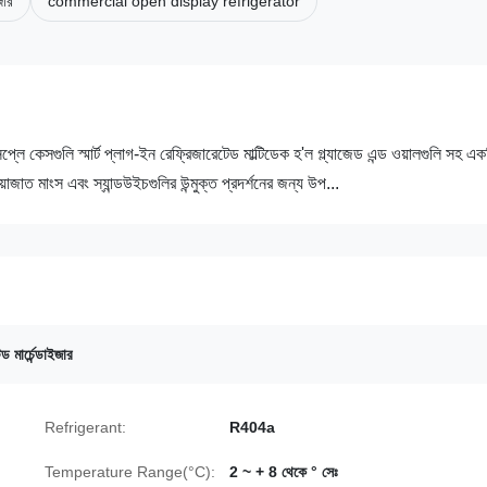
জার
commercial open display refrigerator
 কেসগুলি স্মার্ট প্লাগ-ইন রেফ্রিজারেটেড মাল্টিডেক হ'ল গ্ল্যাজেড এন্ড ওয়ালগুলি সহ এক
জাত মাংস এবং স্যান্ডউইচগুলির উন্মুক্ত প্রদর্শনের জন্য উপ...
 মার্চেন্ডাইজার
Refrigerant:
R404a
Temperature Range(°C):
2 ~ + 8 থেকে ° সেঃ