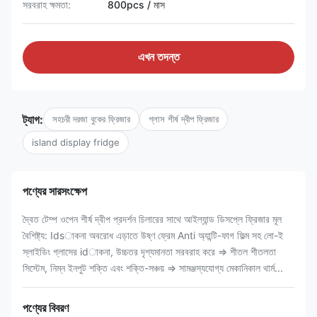
সরবরাহ ক্ষমতা:
800pcs / মাস
এখন তদন্ত
ট্যাগ:
সহচরী দরজা বুকের ফ্রিজার
গ্লাস শীর্ষ দ্বীপ ফ্রিজার
island display fridge
পণ্যের সারসংক্ষেপ
দ্বৈত টেম্প ওপেন শীর্ষ দ্বীপ প্রদর্শন চিলারের সাথে আইল্যান্ড ডিসপ্লে ফ্রিজার মূল
বৈশিষ্ট্য: Idsাকনা অবরোধ এড়াতে উষ্ণ ফ্রেম Anti অ্যান্টি-ফাগ ফিল্ম সহ লো-ই
স্লাইডিং গ্লাসের idাকনা, উচ্চতর দৃশ্যমানতা সরবরাহ করে ⇒ শীতল শীতলতা
সিস্টেম, নিম্ন ইনপুট শক্তি এবং শক্তি-সঞ্চয় ⇒ সামঞ্জস্যযোগ্য মেকানিকাল থার্ম...
পণ্যের বিবরণ