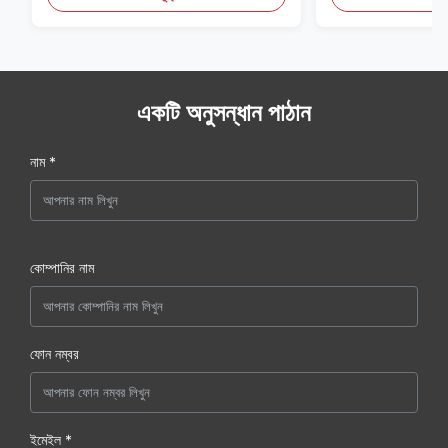
একটি অনুসন্ধান পাঠান
নাম *
কোম্পানির নাম
ফোন নম্বর
ইমেইল *