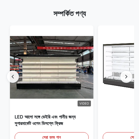
সম্পর্কিত পণ্য
VIDEO
LED আলো সঙ্গে ডেইরি এবং পানীয় জন্য
সুপারমার্কেট ওপেন ডিসপ্লে ফ্রিজ
সেরা মূল্য পান
সেরা ম