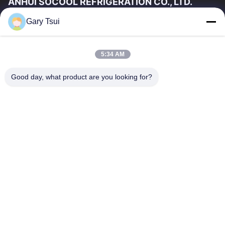
ANHUI SOCOOL REFRIGERATION CO., LTD.
Gary Tsui
দ্রুত লিঙ্ক
বাড়ি
পণ্য
5:34 AM
ভিডিও
আমাদের সম্পর্কে
কারখানা ভ্রমণ
মান নিয়ন্ত্রণ
Good day, what product are you looking for?
যোগাযোগ করুন
উদ্ধৃতির জন্য আবেদন
খবর
যোগাযোগ করুন
86-551-64287663
86-551-64287663
sales@sincool.net
কপিরাইট © 2017-2026 ANHUI SOCOOL REFRIGERATION CO., LTD.. . সমস্ত