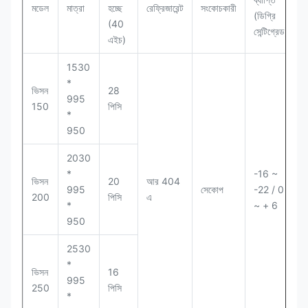
মডেল
মাত্রা
হচ্ছে
রেফ্রিজারেন্ট
সংকোচকারী
(ডিগ্রি
(40
সেন্টিগ্রেড)
এইচ)
1530
*
ভিসন
28
995
150
পিসি
*
950
2030
*
-16 ~
স
ভিসন
20
আর 404
995
সেকোপ
-22 / 0
200
পিসি
এ
*
~ + 6
950
2530
*
ভিসন
16
995
250
পিসি
*