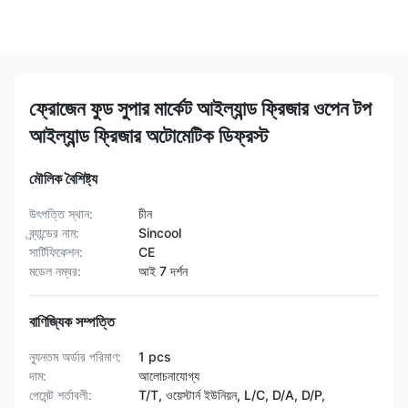
ফ্রোজেন ফুড সুপার মার্কেট আইল্যান্ড ফ্রিজার ওপেন টপ
আইল্যান্ড ফ্রিজার অটোমেটিক ডিফ্রস্ট
মৌলিক বৈশিষ্ট্য
উৎপত্তি স্থান:
চীন
ব্র্যান্ডের নাম:
Sincool
সার্টিফিকেশন:
CE
মডেল নম্বর:
আই 7 দর্শন
বাণিজ্যিক সম্পত্তি
ন্যূনতম অর্ডার পরিমাণ:
1 pcs
দাম:
আলোচনাযোগ্য
পেমেন্ট শর্তাবলী:
T/T, ওয়েস্টার্ন ইউনিয়ন, L/C, D/A, D/P,