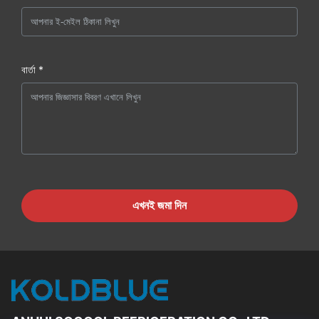
বার্তা *
এখনই জমা দিন