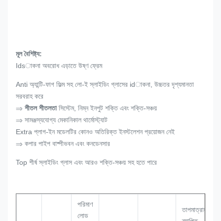
মূল বৈশিষ্ট্য:
Idsাকনা অবরোধ এড়াতে উষ্ণ ফ্রেম
Anti অ্যান্টি-ফাগ ফিল্ম সহ লো-ই স্লাইডিং গ্লাসের idাকনা, উচ্চতর দৃশ্যমানতা
সরবরাহ করে
⇒
শীতল শীতলতা
সিস্টেম, নিম্ন ইনপুট শক্তি এবং শক্তি-সঞ্চয়
⇒ সামঞ্জস্যযোগ্য মেকানিকাল থার্মোস্ট্যাট
Extra প্লাগ-ইন মডেলটির কোনও অতিরিক্ত ইনস্টলেশন প্রয়োজন নেই
⇒ কপার পাইপ বাষ্পীভবন এবং কনডেনসার
Top শীর্ষ স্লাইডিং গ্লাস এবং আরও শক্তি-সঞ্চয় সহ হতে পারে
পরিমাণ
তাপমাত্রার
লোড
ব্যাপ্তি