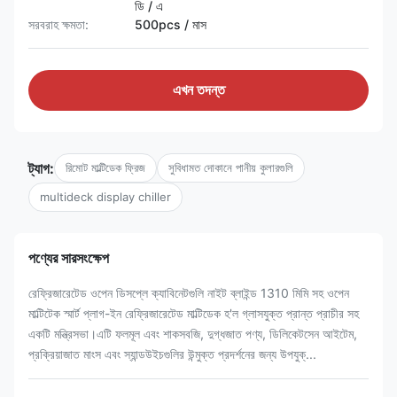
ডি / এ
সরবরাহ ক্ষমতা:
500pcs / মাস
এখন তদন্ত
ট্যাগ:
রিমোট মাল্টিডেক ফ্রিজ
সুবিধামত দোকানে পানীয় কুলারগুলি
multideck display chiller
পণ্যের সারসংক্ষেপ
রেফ্রিজারেটেড ওপেন ডিসপ্লে ক্যাবিনেটগুলি নাইট ব্লাইন্ড 1310 মিমি সহ ওপেন
মাল্টিটেক স্মার্ট প্লাগ-ইন রেফ্রিজারেটেড মাল্টিডেক হ'ল গ্লাসযুক্ত প্রান্ত প্রাচীর সহ
একটি মন্ত্রিসভা।এটি ফলমূল এবং শাকসবজি, দুগ্ধজাত পণ্য, ডিলিকেটসেন আইটেম,
প্রক্রিয়াজাত মাংস এবং স্যান্ডউইচগুলির উন্মুক্ত প্রদর্শনের জন্য উপযুক্...