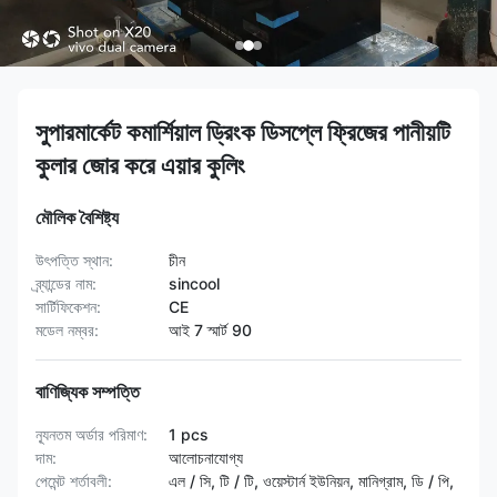
সুপারমার্কেট কমার্শিয়াল ড্রিংক ডিসপ্লে ফ্রিজের পানীয়টি
কুলার জোর করে এয়ার কুলিং
মৌলিক বৈশিষ্ট্য
উৎপত্তি স্থান:
চীন
ব্র্যান্ডের নাম:
sincool
সার্টিফিকেশন:
CE
মডেল নম্বর:
আই 7 স্মার্ট 90
বাণিজ্যিক সম্পত্তি
ন্যূনতম অর্ডার পরিমাণ:
1 pcs
দাম:
আলোচনাযোগ্য
পেমেন্ট শর্তাবলী:
এল / সি, টি / টি, ওয়েস্টার্ন ইউনিয়ন, মানিগ্রাম, ডি / পি,