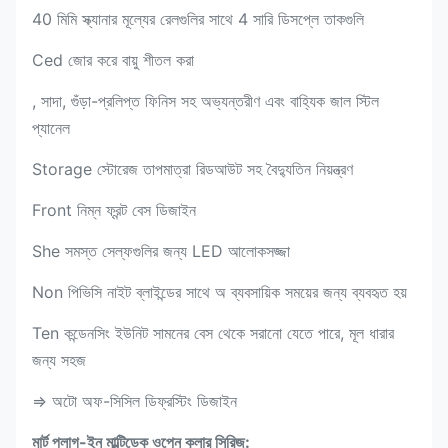
40 মিমি স্ক্যানার মূল্যের রেলগুলির সাথে 4 সারি ডিসপ্লে তাকগুলি
Ced জোর করে বায়ু শীতল করা
, সাদা, গুঁড়া-প্রলিপ্ত ফিনিস সহ অভ্যন্তরীণ এবং বাহ্যিক জাল স্টিল
প্যানেল
Storage স্টোরেজ তাপমাত্রা রিডআউট সহ বৈদ্যুতিন নিয়ন্ত্রণ
Front নিম্ন ফ্রন্ট বেস ডিজাইন
She সমস্ত সেল্ফগুলির জন্য LED আলোকসজ্জা
Non পিভিসি নাইট ব্লাইন্ডের সাথে অ ব্যবসায়িক সময়ের জন্য ব্যবহৃত হয়
Ten কন্ডেনসিং ইউনিট সামনের বেস থেকে সরানো যেতে পারে, মূল ধারার
জন্য সহজ
⇒ অটো অফ-সিসিল ডিফ্রস্টিং ডিজাইন
মার্ট প্লাগ-ইন মাল্টিডেক ওপেন কুলার সিরিজ: