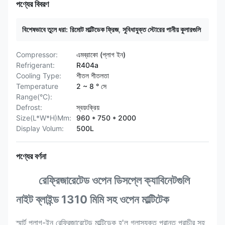
পণ্যের বিবরণ
বিশেষভাবে তুলে ধরা:
রিমোট মাল্টিডেক ফ্রিজ
,
সুবিধাযুক্ত স্টোরের পানীয় কুলারগুলি
Compressor:
এমব্রাকো (প্লাগ ইন)
Refrigerant:
R404a
Cooling Type:
শীতল শীতলতা
Temperature
2 ~ 8 ° সে
Range(°C):
Defrost:
স্বয়ংক্রিয়
Size(L*W*H)Mm:
960 * 750 * 2000
Display Volum:
500L
পণ্যের বর্ণনা
রেফ্রিজারেটেড ওপেন ডিসপ্লে ক্যাবিনেটগুলি
নাইট ব্লাইন্ড 1310 মিমি সহ ওপেন মাল্টিটেক
স্মার্ট প্লাগ-ইন রেফ্রিজারেটেড মাল্টিডেক হ'ল গ্লাসযুক্ত প্রান্ত প্রাচীর সহ