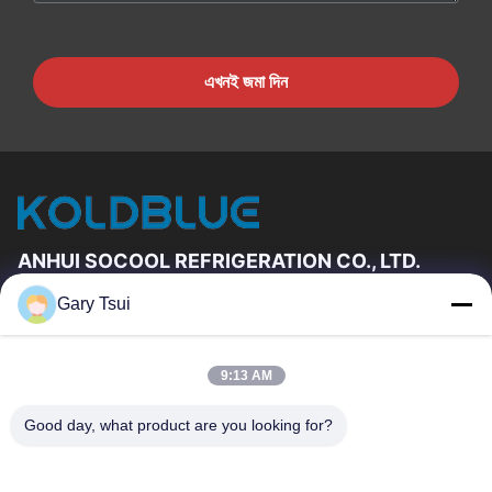
এখনই জমা দিন
ANHUI SOCOOL REFRIGERATION CO., LTD.
Gary Tsui
দ্রুত লিঙ্ক
বাড়ি
পণ্য
9:13 AM
ভিডিও
আমাদের সম্পর্কে
কারখানা ভ্রমণ
মান নিয়ন্ত্রণ
Good day, what product are you looking for?
যোগাযোগ করুন
উদ্ধৃতির জন্য আবেদন
খবর