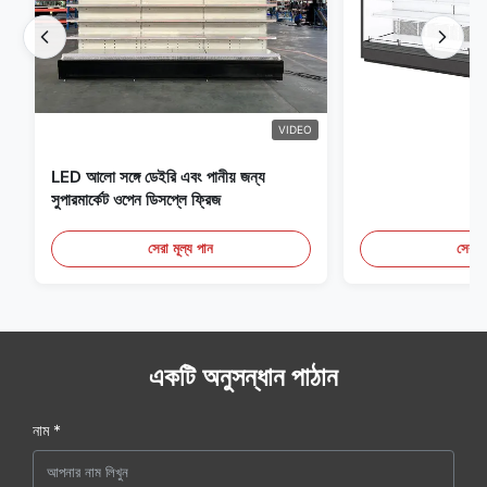
VIDEO
LED আলো সঙ্গে ডেইরি এবং পানীয় জন্য
সুপারমার্কেট ওপেন ডিসপ্লে ফ্রিজ
সেরা মূল্য পান
সেরা ম
একটি অনুসন্ধান পাঠান
নাম *