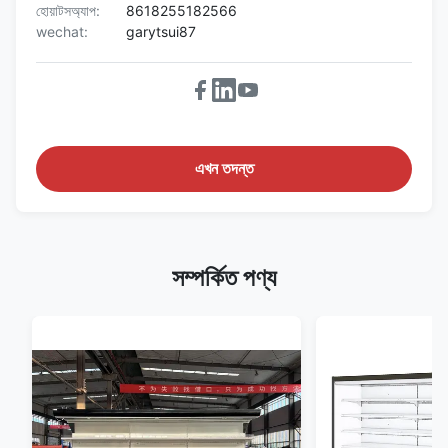
হোয়াটসঅ্যাপ:
8618255182566
wechat:
garytsui87
এখন তদন্ত
সম্পর্কিত পণ্য