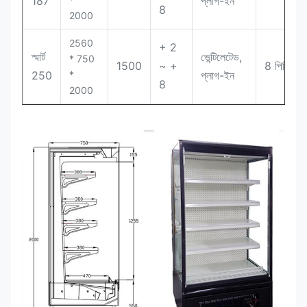
187
প্লাগ-ইন
8
2000
2560
+ 2
স্মার্ট
ভেন্টিলেটেড,
* 750
1500
~ +
8 পিসি
250
*
প্লাগ-ইন
8
2000