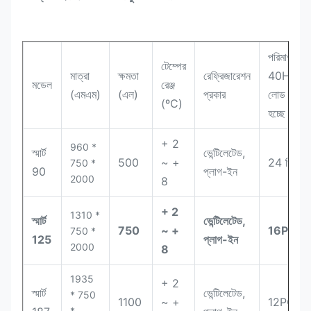
পরিমাণ /
টেম্পের
মাত্রা
ক্ষমতা
রেফ্রিজারেশন
40HQ
মডেল
রেঞ্জ
(এমএম)
(এল)
প্রকার
লোড
(ºC)
হচ্ছে
+ 2
960 *
স্মার্ট
ভেন্টিলেটেড,
500
~ +
24 পিসি
750 *
90
প্লাগ-ইন
2000
8
+ 2
1310 *
স্মার্ট
ভেন্টিলেটেড,
750
~ +
16PCS
750 *
125
প্লাগ-ইন
2000
8
1935
+ 2
স্মার্ট
ভেন্টিলেটেড,
* 750
1100
~ +
12PCS
*