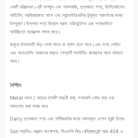
একটি মন্ত্রিসভা।এটি ফলমূল এবং শাকসবজি, দুগ্ধজাত পণ্য, ডিলিকেটসেন
আইটেম, প্রক্রিয়াজাত মাংস এবং স্যান্ডউইচগুলির উন্মুক্ত প্রদর্শনের জন্য
উপযুক্ত।উল্লম্ব পণ্য বিন্যাস দ্রুত ওরিয়েন্টেশন এবং পণ্যগুলিতে
অবিচ্ছিন্ন অ্যাক্সেস সক্ষম করে।
বালুচর উপাদানটি গুঁড়া লেপা ধাতব বা গ্লাস হতে পারে।এবং পণ্য লোডিং
এবং আনডোলিং সহজতর করতে শেল্ফটি স্লাইডিং রানারদের সাথে থাকতে
পারে।
বৈশিষ্ট্য:
Metal ধাতব / কাচের তাকটি সহচরী করা, পণ্যগুলি লোড করা এবং
আনলোড করা সহজ করে
Dairy দুগ্ধজাত পণ্য এবং পানীয়গুলির জন্য নকশাকৃত ওপেন ফ্রন্ট চিলার
San স্যানিও স্ক্রোল সংক্ষেপক, সিএফসি ফ্রি রেফ্রিজারেন্ট আর 404 এ