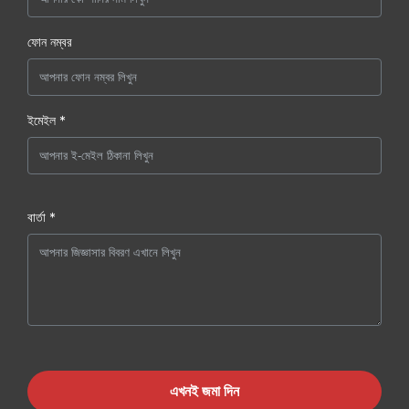
ফোন নম্বর
ইমেইল *
বার্তা *
এখনই জমা দিন