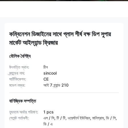
কম্বিনেশন ডিজাইনের সাথে গ্লাস শীর্ষ বক্ষ ডিপ সুপার
মার্কেট আইল্যান্ড ফ্রিজার
মৌলিক বৈশিষ্ট্য
উৎপত্তি স্থান:
চীন
ব্র্যান্ডের নাম:
sincool
সার্টিফিকেশন:
CE
মডেল নম্বর:
আই 7 গ্র্যান্ড 210
বাণিজ্যিক সম্পত্তি
ন্যূনতম অর্ডার পরিমাণ:
1 pcs
পেমেন্ট শর্তাবলী:
এল / সি, টি / টি, ওয়েস্টার্ন ইউনিয়ন, মানিগ্রাম, ডি / পি,
ডি / এ