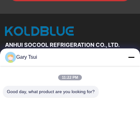
ANHUI SOCOOL REFRIGERATION CO., LTD.
Gary Tsui
দ্রুত লিঙ্ক
বাড়ি
পণ্য
11:22 PM
ভিডিও
আমাদের সম্পর্কে
কারখানা ভ্রমণ
মান নিয়ন্ত্রণ
Good day, what product are you looking for?
যোগাযোগ করুন
উদ্ধৃতির জন্য আবেদন
খবর
যোগাযোগ করুন
86-551-64287663
86-551-64287663