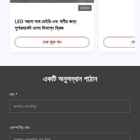
VIDEO
LED আলো সঙ্গে ডেইরি এবং পানীয় জন্য
সুপারমার্কেট ওপেন ডিসপ্লে ফ্রিজ
সেরা মূল্য পান
সেরা ম
একটি অনুসন্ধান পাঠান
নাম *
কোম্পানির নাম