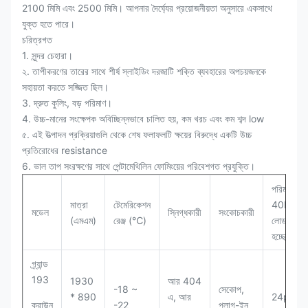
2100 মিমি এবং 2500 মিমি।
আপনার দৈর্ঘ্যের প্রয়োজনীয়তা অনুসারে একসাথে
যুক্ত হতে পারে।
চরিত্রগত
1. সুন্দর চেহারা।
২. তাপীকরণের তারের সাথে শীর্ষ স্লাইডিং দরজাটি শক্তি ব্যবহারের অপচয়জনকে
সহায়তা করতে সজ্জিত ছিল।
3. দ্রুত কুলিং, বড় পরিমাণ।
4. উচ্চ-মানের সংক্ষেপক অবিচ্ছিন্নভাবে চালিত হয়, কম খরচ এবং কম শব্দ low
৫. এই উত্পাদন প্রক্রিয়াগুলি থেকে শেষ ফলাফলটি ক্ষয়ের বিরুদ্ধে একটি উচ্চ
প্রতিরোধের resistance
6. ভাল তাপ সংরক্ষণের সাথে পেন্টামেথিলিন ফোমিংয়ের পরিবেশগত প্রযুক্তি।
পরিমাণ /
মাত্রা
টেমেরিকেশন
40HQ
মডেল
স্নিগ্ধকারী
সংকোচকারী
(এমএম)
রেঞ্জ (℃)
লোড
হচ্ছে
গ্র্যান্ড
193
1930
আর 404
-18 ~
সেকোপ,
* 890
এ, আর
24pcs
ক্রাউন
-22
প্লাগ-ইন