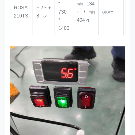
*
আর 134
ROSA
+ 2 ~ +
730
এ / আর
সেকোপ
10
210TS
8 ° সে
*
404 এ
1400