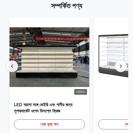
সম্পর্কিত পণ্য
VIDEO
LED আলো সঙ্গে ডেইরি এবং পানীয় জন্য
সুপারমার্কেট ওপেন ডিসপ্লে ফ্রিজ
সেরা মূল্য পান
সেরা ম