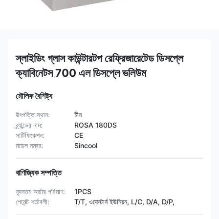
স্লাইডিং গ্লাস কাউন্টারটপ রেফ্রিজারেটেড ডিসপ্লে
ক্যাবিনেটস 700 এল ডিসপ্লে ভলিউম
মৌলিক বৈশিষ্ট্য
উৎপত্তি স্থান:
চীন
ব্র্যান্ডের নাম:
ROSA 180DS
সার্টিফিকেশন:
CE
মডেল নম্বর:
Sincool
বাণিজ্যিক সম্পত্তি
ন্যূনতম অর্ডার পরিমাণ:
1PCS
পেমেন্ট শর্তাবলী:
T/T, ওয়েস্টার্ন ইউনিয়ন, L/C, D/A, D/P,