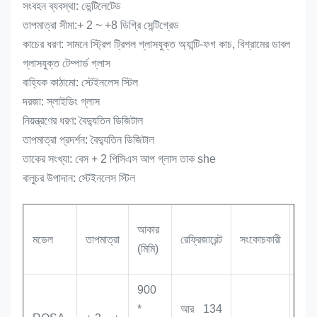
সংবহন ব্যবস্থা: ভেন্টিলেটেড
তাপমাত্রা সীমা:
+ 2 ~ +
8 ডিগ্রি সেন্টিগ্রেড
কাচের ধরণ: সামনে স্ট্রিপ ট্রিপল গ্লাসযুক্ত অ্যান্টি-ফগ কাচ, বিশ্রামের ডাবল
গ্লাসযুক্ত টেম্পার্ড গ্লাস
বাহ্যিক কাঠামো: স্টেইনলেস স্টিল
দরজা: স্লাইডিং গ্লাস
নিয়ন্ত্রণের ধরণ: বৈদ্যুতিন ডিজিটাল
তাপমাত্রা প্রদর্শন: বৈদ্যুতিন ডিজিটাল
তাকের সংখ্যা: বেস + 2 পিসিএস আপ গ্লাস তাক she
বালুচর উপাদান: স্টেইনলেস স্টিল
ভলি
আকার
মডেল
তাপমাত্রা
রেফ্রিজারেন্ট
সংকোচকারী
প্রদর
(মিমি)
করুন
900
*
আর 134