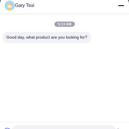
Gary Tsui
দ্রুত লিঙ্ক
বাড়ি
পণ্য
5:13 AM
ভিডিও
আমাদের সম্পর্কে
কারখানা ভ্রমণ
মান নিয়ন্ত্রণ
Good day, what product are you looking for?
যোগাযোগ করুন
উদ্ধৃতির জন্য আবেদন
খবর
যোগাযোগ করুন
86-551-64287663
86-551-64287663
sales@sincool.net
কপিরাইট © 2017-2026 ANHUI SOCOOL REFRIGERATION CO., LTD.. . সমস্ত
অধিকার সংরক্ষিত.