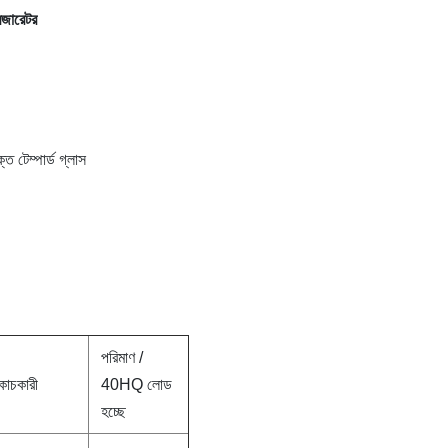
িজারেটর
্ত টেম্পার্ড গ্লাস
পরিমাণ /
োচকারী
40HQ লোড
হচ্ছে