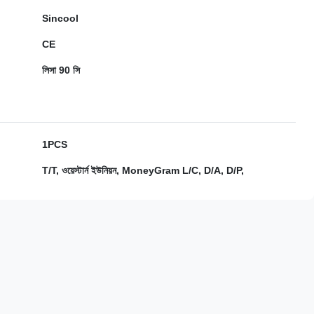
Sincool
CE
লিসা 90 সি
1PCS
T/T, ওয়েস্টার্ন ইউনিয়ন, MoneyGram L/C, D/A, D/P,