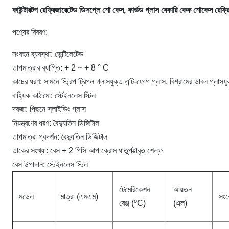
কাউন্টারটপ রেফ্রিজারেটেড ডিসপ্লে শো কেস, কার্ভড গ্লাস বেকারি কেক শোকেস রেফ্র
পণ্যের বিবরণ:
সংবহন ব্যবস্থা: ভেন্টিলেটেড
তাপমাত্রার ব্যাপ্তি:
+ 2 ~ +
8 ° C
কাচের ধরণ: সামনে স্ট্রিপ ট্রিপল গ্লাসযুক্ত এন্টি-ফোগ গ্লাস, বিশ্রামের ডাবল গ্লাসযুক
বাহ্যিক কাঠামো: স্টেইনলেস স্টিল
দরজা: পিছনে স্লাইডিং গ্লাস
নিয়ন্ত্রণের ধরণ: বৈদ্যুতিন ডিজিটাল
তাপমাত্রা প্রদর্শন: বৈদ্যুতিন ডিজিটাল
তাকের সংখ্যা: বেস + 2 পিসি আপ ক্রোম ধাতুপট্টাবৃত শেল্ফ
বেস উপাদান: স্টেইনলেস স্টিল
টেমেরিকেশন
আয়তন
মডেল
মাত্রা (এমএম)
সংক
রেঞ্জ (ºC)
(এল)