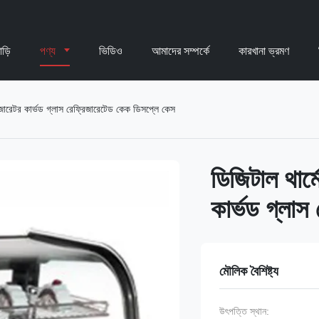
াড়ি
পণ্য
ভিডিও
আমাদের সম্পর্কে
কারখানা ভ্রমণ
রিজারেটর কার্ভড গ্লাস রেফ্রিজারেটেড কেক ডিসপ্লে কেস
ডিজিটাল থার্ম
কার্ভড গ্লা
মৌলিক বৈশিষ্ট্য
উৎপত্তি স্থান: