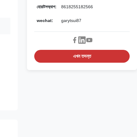
হোয়াটসঅ্যাপ:
8618255182566
wechat:
garytsui87
এখন তদন্ত