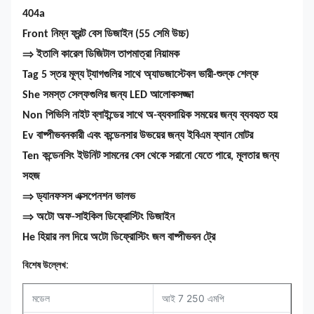
404a
Front নিম্ন ফ্রন্ট বেস ডিজাইন (55 সেমি উচ্চ)
⇒ ইতালি কারেল ডিজিটাল তাপমাত্রা নিয়ামক
Tag 5 স্তর মূল্য ট্যাগগুলির সাথে অ্যাডজাস্টেবল ভারী-শুল্ক শেল্ফ
She সমস্ত সেল্ফগুলির জন্য LED আলোকসজ্জা
Non পিভিসি নাইট ব্লাইন্ডের সাথে অ-ব্যবসায়িক সময়ের জন্য ব্যবহৃত হয়
Ev বাষ্পীভবনকারী এবং কন্ডেনসার উভয়ের জন্য ইবিএম ফ্যান মোটর
Ten কন্ডেনসিং ইউনিট সামনের বেস থেকে সরানো যেতে পারে, মূলতার জন্য
সহজ
⇒ ড্যানফসস এক্সপেনশন ভালভ
⇒ অটো অফ-সাইকিল ডিফ্রোস্টিং ডিজাইন
He হিয়ার নল দিয়ে অটো ডিফ্রোস্টিং জল বাষ্পীভবন ট্রে
বিশেষ উল্লেখ:
মডেল
আই 7 250 এমপি