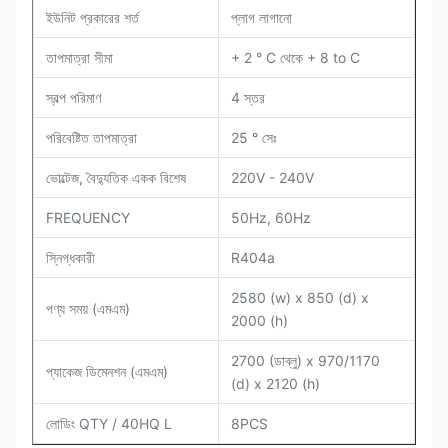
ইউনিট প্রকারের শর্ত
প্লাগ লাগানো
তাপমাত্রা সীমা
+ 2 ° C থেকে + 8 to C
স্বল্প পরিমাণ
4 স্তর
পরিবেষ্টিত তাপমাত্রা
25 ° সেঃ
ভোল্টেজ, বৈদ্যুতিক একক বিশেষ
220V - 240V
FREQUENCY
50Hz, 60Hz
স্নিগ্ধকারী
R404a
2580 (w) x 850 (d) x
পণ্য সময় (এমএম)
2000 (h)
2700 (ডাব্লু) x 970/1170
প্যাকেজ ডিমেনশন (এমএম)
(d) x 2120 (h)
লোডিং QTY / 40HQ L
8PCS