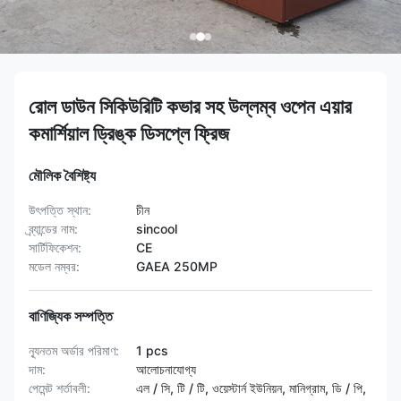
রোল ডাউন সিকিউরিটি কভার সহ উল্লম্ব ওপেন এয়ার
কমার্শিয়াল ড্রিঙ্ক ডিসপ্লে ফ্রিজ
মৌলিক বৈশিষ্ট্য
উৎপত্তি স্থান:
চীন
ব্র্যান্ডের নাম:
sincool
সার্টিফিকেশন:
CE
মডেল নম্বর:
GAEA 250MP
বাণিজ্যিক সম্পত্তি
ন্যূনতম অর্ডার পরিমাণ:
1 pcs
দাম:
আলোচনাযোগ্য
পেমেন্ট শর্তাবলী:
এল / সি, টি / টি, ওয়েস্টার্ন ইউনিয়ন, মানিগ্রাম, ডি / পি,