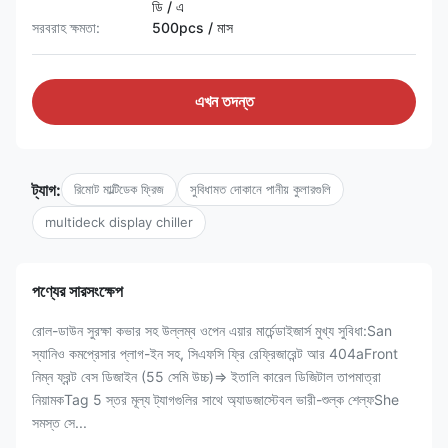
ডি / এ
সরবরাহ ক্ষমতা:
500pcs / মাস
এখন তদন্ত
ট্যাগ:
রিমোট মাল্টিডেক ফ্রিজ
সুবিধামত দোকানে পানীয় কুলারগুলি
multideck display chiller
পণ্যের সারসংক্ষেপ
রোল-ডাউন সুরক্ষা কভার সহ উল্লম্ব ওপেন এয়ার মার্চেন্ডাইজার্স মুখ্য সুবিধা:San
স্যানিও কমপ্রেসার প্লাগ-ইন সহ, সিএফসি ফ্রি রেফ্রিজারেন্ট আর 404aFront
নিম্ন ফ্রন্ট বেস ডিজাইন (55 সেমি উচ্চ)⇒ ইতালি কারেল ডিজিটাল তাপমাত্রা
নিয়ামকTag 5 স্তর মূল্য ট্যাগগুলির সাথে অ্যাডজাস্টেবল ভারী-শুল্ক শেল্ফShe
সমস্ত সে...