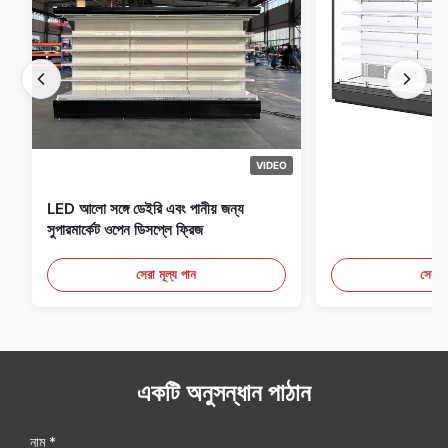
VIDEO
LED আলো সঙ্গে ডেইরি এবং পানীয় জন্য
সুপারমার্কেট ওপেন ডিসপ্লে ফ্রিজ
সেরা মূল্য পান
সেরা ম
একটি অনুসন্ধান পাঠান
নাম *