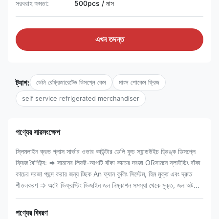
সরবরাহ ক্ষমতা:
500pcs / মাস
এখন তদন্ত
ট্যাগ:
ডেলি রেফ্রিজারেটেড ডিসপ্লে কেস
মাংস শোকেস ফ্রিজ
self service refrigerated merchandiser
পণ্যের সারসংক্ষেপ
স্লিমলাইন ক্রভ গ্লাস সার্ভার ওভার কাউন্টার ডেলি ফুড স্যান্ডউইচ ড্রিঙ্ক ডিসপ্লে
ফ্রিজ বৈশিষ্ট্য: ⇒ সামনের লিফট-আপটি বাঁকা কাচের দরজা ORসামনে স্লাইডিং বাঁকা
কাচের দরজা পছন্দ করার জন্য চ্ছিক An ফ্যান কুলিং সিস্টেম, হিম মুক্ত এবং দ্রুত
শীতলকরণ ⇒ অটো ডিফ্রস্টিং ডিজাইন জল নিষ্কাশন সমস্যা থেকে মুক্ত, জল অট...
পণ্যের বিবরণ