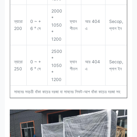
2000
*
ন্যারো
0 ~ +
ফ্যান
আর 404
Secop,
1050
22
200
6 ° সে
শীতল
এ
প্লাগ ইন
*
1200
2500
*
ন্যারো
0 ~ +
ফ্যান
আর 404
Secop,
1050
1
250
6 ° সে
শীতল
এ
প্লাগ ইন
*
1200
সামনের সহচরী বাঁকা কাচের দরজা বা সামনের লিফট-আপ বাঁকা কাচের দরজা সহ