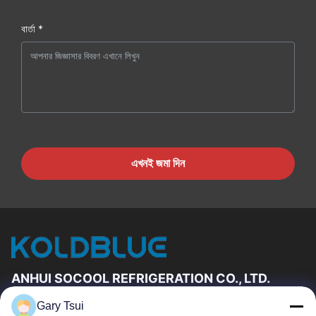
বার্তা *
এখনই জমা দিন
ANHUI SOCOOL REFRIGERATION CO., LTD.
Gary Tsui
দ্রুত লিঙ্ক