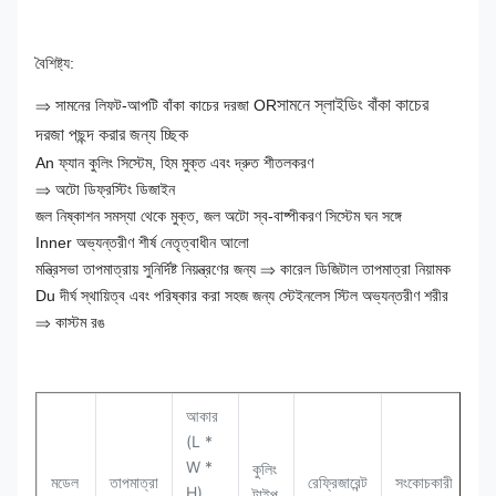
বৈশিষ্ট্য:
সামনে স্লাইডিং বাঁকা কাচের
⇒ সামনের লিফট-আপটি বাঁকা কাচের দরজা OR
দরজা
পছন্দ করার জন্য চ্ছিক
An ফ্যান কুলিং সিস্টেম, হিম মুক্ত এবং দ্রুত শীতলকরণ
⇒ অটো ডিফ্রস্টিং ডিজাইন
জল নিষ্কাশন সমস্যা থেকে মুক্ত, জল অটো স্ব-বাষ্পীকরণ সিস্টেম ঘন সঙ্গে
Inner অভ্যন্তরীণ শীর্ষ নেতৃত্বাধীন আলো
মন্ত্রিসভা তাপমাত্রায় সুনির্দিষ্ট নিয়ন্ত্রণের জন্য ⇒ কারেল ডিজিটাল তাপমাত্রা নিয়ামক
Du দীর্ঘ স্থায়িত্ব এবং পরিষ্কার করা সহজ জন্য স্টেইনলেস স্টিল অভ্যন্তরীণ শরীর
⇒ কাস্টম রঙ
আকার
(L *
W *
কুলিং
পর
মডেল
তাপমাত্রা
রেফ্রিজারেন্ট
সংকোচকারী
H)
টাইপ
4