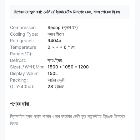
বিশেষভাবে তুলে ধরা:
ডেলি রেফ্রিজারেটেড ডিসপ্লে কেস
,
মাংস শোকেস ফ্রিজ
Compressor:
Secop (প্লাগ ইন)
Cooling Type:
ফ্যান শীতল
Refrigerant:
R404a
Temperature
0 ~ + + 6 ° সেঃ
Range(°C):
Defrost:
স্বয়ংক্রিয়
Size(L*W*H)Mm:
1500 * 1050 * 1200
Display Volum:
150L
Packing:
কাঠের ক্রেট
QTY(40hq):
28 ইউনিট
পণ্যের বর্ণনা
স্লিমলাইন ক্রভ গ্লাস সার্ভার ওভার কাউন্টার ডেলি ফুড স্যান্ডউইচ ড্রিঙ্ক ডিসপ্লে
ফ্রিজ