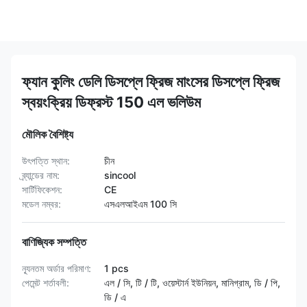
ফ্যান কুলিং ডেলি ডিসপ্লে ফ্রিজ মাংসের ডিসপ্লে ফ্রিজ
স্বয়ংক্রিয় ডিফ্রস্ট 150 এল ভলিউম
মৌলিক বৈশিষ্ট্য
উৎপত্তি স্থান:
চীন
ব্র্যান্ডের নাম:
sincool
সার্টিফিকেশন:
CE
মডেল নম্বর:
এসএলআইএম 100 সি
বাণিজ্যিক সম্পত্তি
ন্যূনতম অর্ডার পরিমাণ:
1 pcs
পেমেন্ট শর্তাবলী:
এল / সি, টি / টি, ওয়েস্টার্ন ইউনিয়ন, মানিগ্রাম, ডি / পি,
ডি / এ