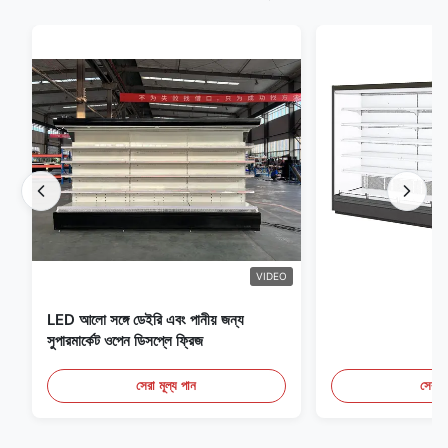
VIDEO
LED আলো সঙ্গে ডেইরি এবং পানীয় জন্য
সুপারমার্কেট ওপেন ডিসপ্লে ফ্রিজ
সেরা মূল্য পান
সেরা ম