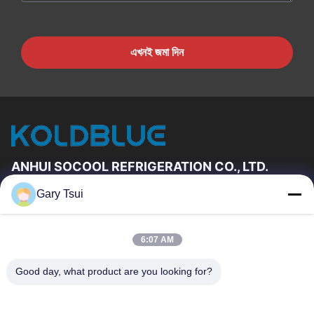
এখনই জমা দিন
ANHUI SOCOOL REFRIGERATION CO., LTD.
Gary Tsui
দ্রুত লিঙ্ক
বাড়ি
পণ্য
6:07 AM
ভিডিও
আমাদের সম্পর্কে
কারখানা ভ্রমণ
মান নিয়ন্ত্রণ
Good day, what product are you looking for?
যোগাযোগ করুন
উদ্ধৃতির জন্য আবেদন
খবর