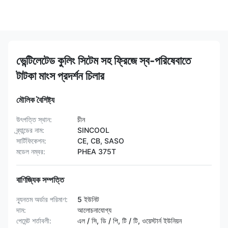
ভেন্টিলেটেড কুলিং সিটেম সহ ফ্রিজে স্ব-পরিষেবাতে
টাটকা মাংস প্রদর্শন চিলার
মৌলিক বৈশিষ্ট্য
উৎপত্তি স্থান:
চীন
ব্র্যান্ডের নাম:
SINCOOL
সার্টিফিকেশন:
CE, CB, SASO
মডেল নম্বর:
PHEA 375T
বাণিজ্যিক সম্পত্তি
ন্যূনতম অর্ডার পরিমাণ:
5 ইউনিট
দাম:
আলোচনাযোগ্য
পেমেন্ট শর্তাবলী:
এল / সি, ডি / পি, টি / টি, ওয়েস্টার্ন ইউনিয়ন