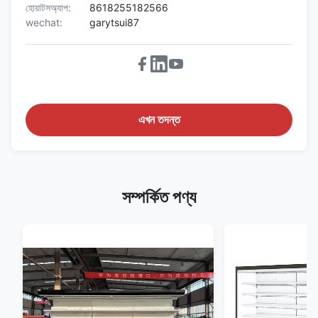
হোয়াটসঅ্যাপ:
8618255182566
wechat:
garytsui87
এখন তদন্ত
সম্পর্কিত পণ্য