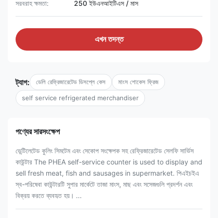
সরবরাহ ক্ষমতা:
250 ইউএনআইটিএস / মাস
এখন তদন্ত
ট্যাগ:
ডেলি রেফ্রিজারেটেড ডিসপ্লে কেস
মাংস শোকেস ফ্রিজ
self service refrigerated merchandiser
পণ্যের সারসংক্ষেপ
ভেন্টিলেটেড কুলিং সিমটেম এবং সেকোপ সংক্ষেপক সহ রেফ্রিজারেটেড সেলফি সার্ভিস
কাউন্টার The PHEA self-service counter is used to display and
sell fresh meat, fish and sausages in supermarket. পিএইচইএ
স্ব-পরিষেবা কাউন্টারটি সুপার মার্কেটে তাজা মাংস, মাছ এবং সসেজগুলি প্রদর্শন এবং
বিক্রয় করতে ব্যবহৃত হয়। ...