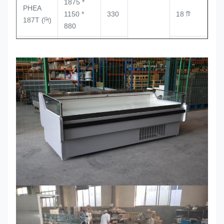
1875 *
PHEA
1150 *
330
18 টি
187T (পি)
880
2500 *
PHEA
1150 *
440
8PCS
250T (পি)
880
3750 *
-3/3
PHEA
1150 *
670
6pcs
375T (পি)
880
পিএইচএ টি
(পি)
1450 *
সিওআর
1450 *
330
14PCS
(ভিতরে /
880
বাইরে)
পিএইচএ টি
(45X2) *
(পি)
1150 *