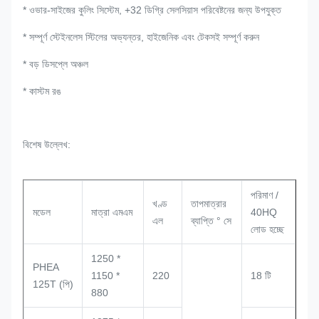
* ওভার-সাইজের কুলিং সিস্টেম, +32 ডিগ্রি সেলসিয়াস পরিবেষ্টনের জন্য উপযুক্ত
* সম্পূর্ণ স্টেইনলেস স্টিলের অভ্যন্তর, হাইজেনিক এবং টেকসই সম্পূর্ণ করুন
* বড় ডিসপ্লে অঞ্চল
* কাস্টম রঙ
বিশেষ উল্লেখ:
পরিমাণ /
খণ্ড
তাপমাত্রার
মডেল
মাত্রা এমএম
40HQ
এল
ব্যাপ্তি ° সে
লোড হচ্ছে
1250 *
PHEA
1150 *
220
18 টি
125T (পি)
880