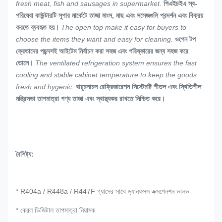
fresh meat, fish and sausages in supermarket.
পিএইচইএ স্ব-
পরিষেবা কাউন্টারটি সুপার মার্কেটে তাজা মাংস, মাছ এবং সসেজগুলি প্রদর্শন এবং বিক্রয়
করতে ব্যবহৃত হয়।
The open top make it easy for buyers to
choose the items they want and easy for cleaning.
ওপেন টপ
ক্রেতাদের পছন্দসই আইটেম নির্বাচন করা সহজ এবং পরিষ্কারের জন্য সহজ করে
তোলে।
The ventilated refrigeration system ensures the fast
cooling and stable cabinet temperature to keep the goods
fresh and hygenic.
বায়ুচলাচল রেফ্রিজারেশন সিস্টেমটি শীতল এবং স্থিতিশীল
মন্ত্রিসভা তাপমাত্রা পণ্য তাজা এবং স্বাস্থ্যকর রাখতে নিশ্চিত করে।
বৈশিষ্ট্য:
* R404a / R448a / R447F গ্যাসের সাথে ড্যানফসস এক্সপেনশন ভালভ
* কেরল ডিজিটাল তাপমাত্রা নিয়ামক