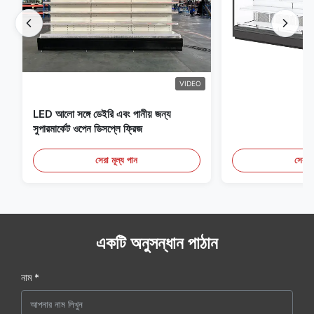
VIDEO
LED আলো সঙ্গে ডেইরি এবং পানীয় জন্য
সুপারমার্কেট ওপেন ডিসপ্লে ফ্রিজ
সেরা মূল্য পান
সেরা ম
একটি অনুসন্ধান পাঠান
নাম *