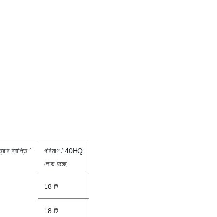
্রার ব্যাপ্তি °
পরিমাণ / 40HQ
লোড হচ্ছে
18 টি
18 টি