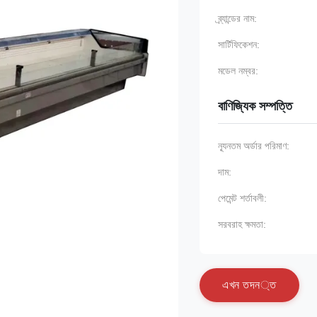
ব্র্যান্ডের নাম:
সার্টিফিকেশন:
মডেল নম্বর:
বাণিজ্যিক সম্পত্তি
ন্যূনতম অর্ডার পরিমাণ:
দাম:
পেমেন্ট শর্তাবলী:
সরবরাহ ক্ষমতা:
এ
খ
ন
ত
দ
ন
্
ত