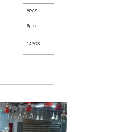
8PCS
6pcs
14PCS