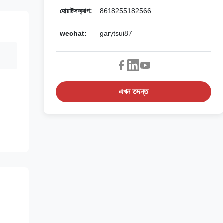
হোয়াটসঅ্যাপ:
8618255182566
wechat:
garytsui87
এখন তদন্ত