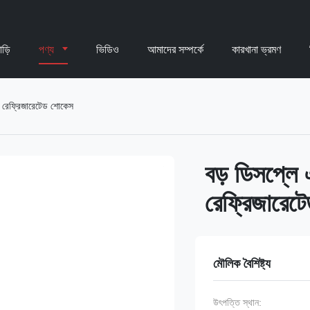
াড়ি
পণ্য
ভিডিও
আমাদের সম্পর্কে
কারখানা ভ্রমণ
ংস রেফ্রিজারেটেড শোকেস
বড় ডিসপ্লে 
রেফ্রিজারেট
মৌলিক বৈশিষ্ট্য
উৎপত্তি স্থান: