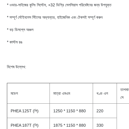
* ওভার-সাইজের কুলিং সিস্টেম, +32 ডিগ্রি সেলসিয়াস পরিবেষ্টনের জন্য উপযুক্ত
* সম্পূর্ণ স্টেইনলেস স্টিলের অভ্যন্তর, হাইজেনিক এবং টেকসই সম্পূর্ণ করুন
* বড় ডিসপ্লে অঞ্চল
* কাস্টম রঙ
বিশেষ উল্লেখ:
তাপমাত
মডেল
মাত্রা এমএম
খণ্ড এল
সে
PHEA 125T (পি)
1250 * 1150 * 880
220
PHEA 187T (পি)
1875 * 1150 * 880
330