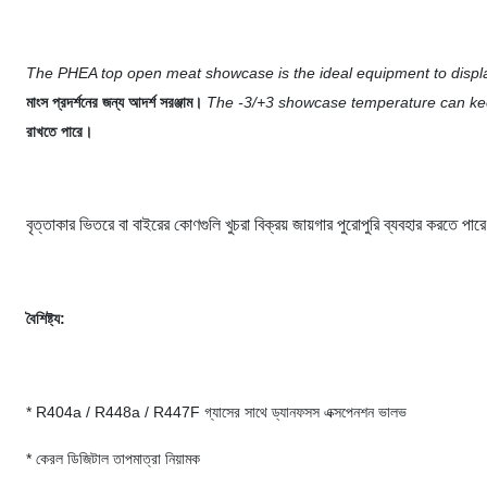
The PHEA top open meat showcase is the ideal equipment to displa
মাংস প্রদর্শনের জন্য আদর্শ সরঞ্জাম।
The -3/+3 showcase temperature can kee
রাখতে পারে।
বৃত্তাকার ভিতরে বা বাইরের কোণগুলি খুচরা বিক্রয় জায়গার পুরোপুরি ব্যবহার করতে 
বৈশিষ্ট্য:
* R404a / R448a / R447F গ্যাসের সাথে ড্যানফসস এক্সপেনশন ভালভ
* কেরল ডিজিটাল তাপমাত্রা নিয়ামক