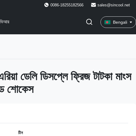
0086-18255182566
sales@sincool.net
ভিআর
Bengali
এরিয়া ডেলি ডিসপ্লে ফ্রিজ টাটকা মাংস
েড শোকেস
চীন